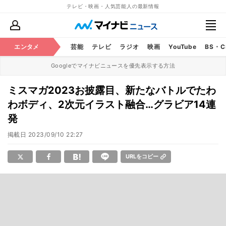
テレビ・映画・人気芸能人の最新情報
エンタメ
芸能
テレビ
ラジオ
映画
YouTube
BS・
Googleでマイナビニュースを優先表示する方法
ミスマガ2023お披露目、新たなバトルでたわ
わボディ、2次元イラスト融合…グラビア14連
発
掲載日
2023/09/10 22:27
URLをコピー