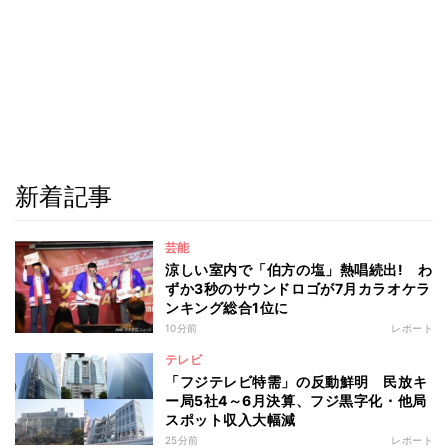
新着記事
芸能
涼しい室内で「伯方の塩」熱唱続出! わ
ずか3秒のサウンドロゴが7月カラオケラ
ンキング総合1位に
10分前
レポート
テレビ
「フジテレビ特需」の反動鮮明 民放キ
ー局5社4～6月決算、フジ黒字化・他局
スポット収入大幅減
25分前
レポート