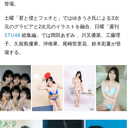
登場。
土曜「君と僕とフェチと」ではゆきうさ氏による3次
元のグラビアと2次元のイラストを融合、日曜「週刊
STU48
総集編」では岡田あずみ 、川又優菜、工藤理
子、久留島優果、沖侑果、尾崎世里花、鈴木彩夏が登
場する。