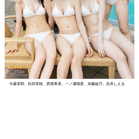
今森茉耶、松田実桜、西尾希美、一ノ瀬瑠菜、加藤綾乃、吉井しえる