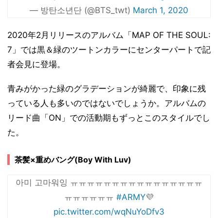
— 방탄소년단 (@BTS_twt)
March 1, 2020
2020年2月リリースのアルバム「MAP OF THE SOUL:
7」では黒＆緑のツートンカラーにセンターパートで記
者会見に登場。
青みがかった緑のグラデーションが綺麗で、印象に残
っている人も多いのではないでしょうか。アルバムの
リード曲「ON」での活動期もずっとこのスタイルでし
た。
茶髪×重めバング(Boy With Luv)
아미 고마워잉 ㅠㅠㅠㅠㅠㅠㅠㅠㅠㅠㅠㅠㅠㅠㅠㅠ
ㅠㅠㅠㅠㅠㅠ
#ARMY
💜
pic.twitter.com/wqNuYoDfv3