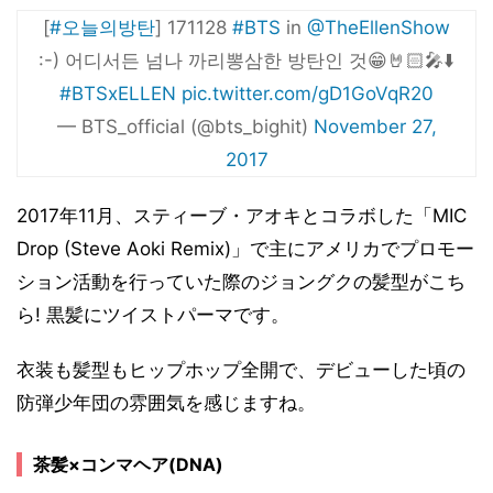
[
#오늘의방탄
] 171128
#BTS
in
@TheEllenShow
:-) 어디서든 넘나 까리뽕삼한 방탄인 것😁🤘🏻🎤⬇️
#BTSxELLEN
pic.twitter.com/gD1GoVqR20
— BTS_official (@bts_bighit)
November 27,
2017
2017年11月、スティーブ・アオキとコラボした「MIC
Drop (Steve Aoki Remix)」で主にアメリカでプロモー
ション活動を行っていた際のジョングクの髪型がこち
ら! 黒髪にツイストパーマです。
衣装も髪型もヒップホップ全開で、デビューした頃の
防弾少年団の雰囲気を感じますね。
茶髪×コンマヘア(DNA)