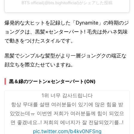
BTS official(@bts.bighitofficial)がシェアした投稿
爆発的な大ヒットを記録した「Dynamite」の時期のジ
ョングクは、黒髪×センターパート! 毛先は外ハネ気味
で動きをつけたスタイルです。
黒髪でシンプルな髪型がより一層ジョングクの端正な
顔立ちを際立たせていますね。
黒＆緑のツートン×センターパート(ON)
1위 너무 감사드립니다
항상 무대를 설땐 여러분들이 있기에 많은 힘을 받
았었는데ㅠ 이번엔 저희가 여러분들께 힘이 되었으
면 좋겠네요..! 저희의 에너지가 잘 전달되었기를..!
pic.twitter.com/b4kv0NFSng