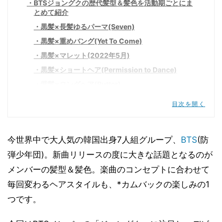
BTSジョングクの歴代髪型＆髪色を活動期ごとにま
とめて紹介
黒髪×長髪ゆるパーマ(Seven)
黒髪×重めバング(Yet To Come)
黒髪×マレット(2022年5月)
黒髪×ショートヘア(Permission to Dance)
紫髪×ロングヘア(Butter)
金髪×ロングヘア(Film out)
目次を開く
黒髪×ツーブロック(BE)
黒髪×センターパート(Dynamite)
今世界中で大人気の韓国出身7人組グループ、
BTS
(防
黒＆緑のツートン×センターパート(ON)
弾少年団)。新曲リリースの度に大きな話題となるのが
茶髪×重めバング(Boy With Luv)
メンバーの髪型＆髪色。楽曲のコンセプトに合わせて
ピンク×長めバング(IDOL)
毎回変わるヘアスタイルも、*カムバックの楽しみの1
黒髪×ゆるパーマ(FAKE LOVE)
つです。
黒髪×ツイストパーマ(Mic Drop)
茶髪×コンマヘア(DNA)