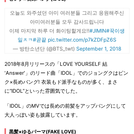
오늘도 와주셨던 아미 여러분들 그리고 응원해주신
아미여러분들 모두 감사드립니다
이제 마지막 하루 더 화이팅할게요!!
#JIMIN
#꾹이생
일ㅊㅋ
#곧끝
pic.twitter.com/p7kZDFpZ6S
— 방탄소년단 (@BTS_twt)
September 1, 2018
2018年8月リリースの「LOVE YOURSELF 結
'Answer'」のリード曲「IDOL」でのジョングクはピン
ク×長めバング! 衣装もド派手なものが多く、まさ
に“IDOL”といった雰囲気でした。
「IDOL」のMVでは長めの前髪をアップバングにして
大人っぽい姿も披露しています。
黒髪×ゆるパーマ(FAKE LOVE)