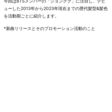
今回はBTSメンバーの「ジョングク」に注目し、デビ
ピンクメッシュ×重めバング(Spring Day)
ューした2013年から2023年現在までの歴代髪型&髪色
茶髪×マッシュ(Blood Sweat & Tears)
を活動期ごとに紹介します。
茶髪×ゆるパーマ(FIRE)
茶髪×マッシュ(RUN)
*新曲リリースとそのプロモーション活動のこと
紫髪×アップバング(DOPE)
金メッシュ×マッシュ(I NEED U)
黒髪×コンマヘア(War of Hormone)
黒髪×マッシュ(Danger)
赤髪×ショートヘア(boy in luv)
黒髪×マッシュウェーブ(No More Dream,N.O)
BTSジョングクお気に入りの帽子スタイルも紹介