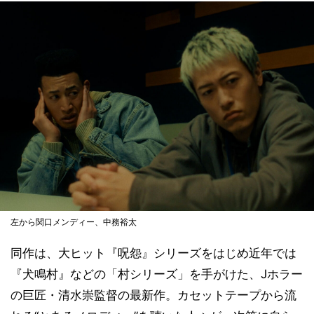
左から関口メンディー、中務裕太
同作は、大ヒット『呪怨』シリーズをはじめ近年では
『犬鳴村』などの「村シリーズ」を手がけた、Jホラー
の巨匠・清水崇監督の最新作。カセットテープから流