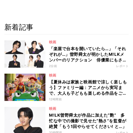
新着記事
映画
「楽屋で台本を開いていたら…」「それ
ぞれが…」曽野舜太が明かしたM!LKメ
ンバーのリアクション 俳優業にもさら
なる意欲
2分前
レポート
映画
【夏休みは家族と映画館で涼しく楽しも
う】ファミリー編：アニメから実写ま
で、大人も子どもも楽しめる作品をご紹
介 - 編集部が注目する最新映画5選
12時間前
映画
M!LK曽野舜太が作品に加えた“艶” 多
忙な中での撮影で見せた“熱さ”を監督が
絶賛「もう1回やらせてください! と…」
20時間前
レポート