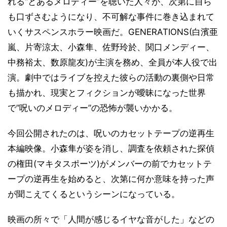
れる“とあるメロディー”を聴いた人々が、次第に自ら
も口ずさむようになり、不可解な事件に巻き込まれて
いくサスペンスホラー映画だ。GENERATIONS(白濱亜
嵐、片寄涼太、小森隼、佐野玲於、関口メンディー、
中務裕太、数原龍友)が主演を務め、全員が本人役で出
演。劇中ではライブを控えた彼らの活動の裏側や日常
も描かれ、現実とフィクションが曖昧になった世界
で”呪いのメロディー”の恐怖が襲いかかる。
今回公開されたのは、呪いのカセットテープの逆再生
本編映像。小森隼が姿を消し、調査を依頼された探偵
の権田(マキタスポーツ)がメンバーの前でカセットテ
ープの逆再生を始めると、次第に何か意味を持った声
が聞こえてくるというシーンになっている。
映画の所々で「人間が感じるイヤな音がした」などの