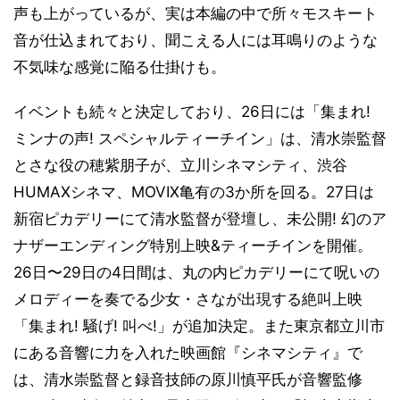
声も上がっているが、実は本編の中で所々モスキート
音が仕込まれており、聞こえる人には耳鳴りのような
不気味な感覚に陥る仕掛けも。
イベントも続々と決定しており、26日には「集まれ!
ミンナの声! スペシャルティーチイン」は、清水崇監督
とさな役の穂紫朋子が、立川シネマシティ、渋谷
HUMAXシネマ、MOVIX亀有の3か所を回る。27日は
新宿ピカデリーにて清水監督が登壇し、未公開! 幻のア
ナザーエンディング特別上映&ティーチインを開催。
26日〜29日の4日間は、丸の内ピカデリーにて呪いの
メロディーを奏でる少女・さなが出現する絶叫上映
「集まれ! 騒げ! 叫べ!」が追加決定。また東京都立川市
にある音響に力を入れた映画館『シネマシティ』で
は、清水崇監督と録音技師の原川慎平氏が音響監修