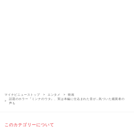
マイナビニューストップ
エンタメ
映画
話題のホラー『ミンナのウタ』、実は本編に仕込まれた音が…気づいた鑑賞者の
声も
このカテゴリーについて