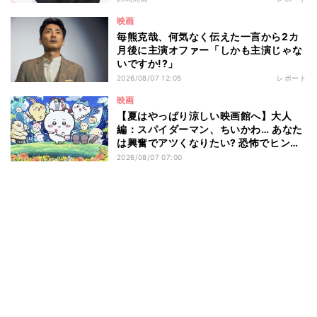
映画
毎熊克哉、何気なく伝えた一言から2カ
月後に主演オファー「しかも主演じゃな
いですか!?」
2026/08/07 12:05
レポート
映画
【夏はやっぱり涼しい映画館へ】大人
編：スパイダーマン、ちいかわ… あなた
は興奮でアツくなりたい? 恐怖でヒンヤ
リしたい? - 編集部が注目する最新映画5
2026/08/07 07:00
選