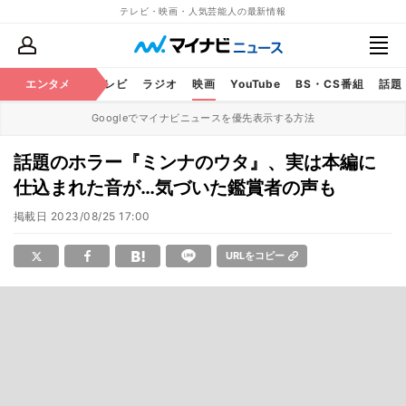
テレビ・映画・人気芸能人の最新情報
エンタメ
芸能
テレビ
ラジオ
映画
YouTube
BS・CS番組
話題
Googleでマイナビニュースを優先表示する方法
話題のホラー『ミンナのウタ』、実は本編に
仕込まれた音が…気づいた鑑賞者の声も
掲載日
2023/08/25 17:00
URLをコピー