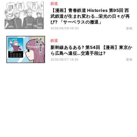
鉄道
【漫画】青春鉄道 Histories 第95回 西
武鉄道が生まれ変わる…栄光の日々が再
び? 「サーベラスの撤退」
2026/08/08 06:50
連載
鉄道
新幹線あるある? 第54回 【漫画】東京か
ら広島へ遠征…交通手段は?
2026/08/07 18:50
連載