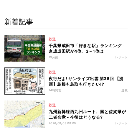
新着記事
鉄道
千葉県成田市「好きな駅」ランキング -
京成成田駅が4位、3～1位は
19分前
レポート
鉄道
夜行だよ! サンライズ出雲 第36回 【漫
画】島根も鳥取も行きたい!?
14時間前
連載
鉄道
九州新幹線西九州ルート、国と佐賀県が
二者合意 - 今後はどうなる?
2026/08/08 08:00
レポート