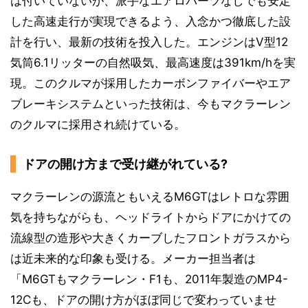
は付いていないが、派手なエアロパーツなしでも安定
した高速走行が実現できるよう、入念かつ徹底した設
計を行い、最新の技術を投入した。エンジンはV型12
気筒6.1リッターの自然吸気、最高速度は391km/hを実
現。このクルマが採用したカーボンファイバーやエア
ブレーキシステムといった技術は、今もマクラーレン
のクルマに採用され続けている。
ドアの開け方まで受け継がれている?
マクラーレンの源流ともいえるM6GTはレトロな雰囲
気を持ちながらも、ヘッドライトからドアにかけての
流線型の造形や大きくカーブしたフロントガラスから
は近未来的な印象も受ける。メーカー担当者は
「M6GTもマクラーレン・F1も、2011年製造のMP4-
12Cも、ドアの開け方がほぼ同じで変わっていませ