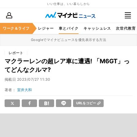
いい仕事は、いい暮らしから
ヘルスケア
ワーク＆ライフ
グルメ
レジャー
車とバイク
キャッシュレス
次世代教育
Googleでマイナビニュースを優先表示する方法
レポート
マクラーレンの超レア車に遭遇! 「M6GT」っ
てどんなクルマ?
掲載日
2023/07/27 11:30
著者：
室井大和
URLをコピー