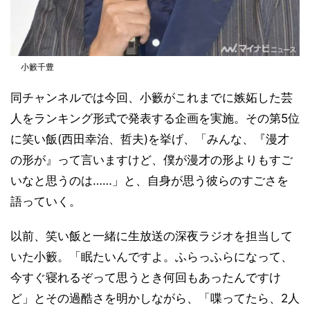
小籔千豊
同チャンネルでは今回、小籔がこれまでに嫉妬した芸
人をランキング形式で発表する企画を実施。その第5位
に笑い飯(西田幸治、哲夫)を挙げ、「みんな、『漫才
の形が』って言いますけど、僕が漫才の形よりもすご
いなと思うのは……」と、自身が思う彼らのすごさを
語っていく。
以前、笑い飯と一緒に生放送の深夜ラジオを担当して
いた小籔。「眠たいんですよ。ふらっふらになって、
今すぐ寝れるぞって思うとき何回もあったんですけ
ど」とその過酷さを明かしながら、「喋ってたら、2人