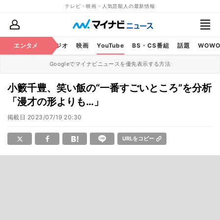
テレビ・映画・人気芸能人の最新情報
芸能
エンタメ
テレビ
ラジオ
映画
YouTube
BS・CS番組
話題
WOW
Googleでマイナビニュースを優先表示する方法
小籔千豊、笑い飯の“一番すごいところ”を分析
「漫才の形よりも…」
掲載日
2023/07/19 20:30
URLをコピー