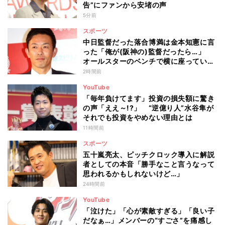
告”にファンから安堵の声
5分前
スポーツ
中日監督だった落合博満は金本知憲に言
った「俺が(阪神の)監督だったら…」
オールスターのベンチで横に座っていた
赤星憲広が聞いた会話とは
2時間前
YouTube
「毎年負けてます」投資の損失額に驚き
の声「ええ～!?」 “逆億り人”水谷隼が
それでも投資をやめない理由とは
11時間前
スポーツ
五十嵐亮太、ピッチクロック導入に解説
者としての本音「勝手なこと言うなって
思われるかもしれないけど…」
24時間前
YouTube
「泣けた」「心が素敵すぎる」「良い子
だなぁ…」メンバーの“すごさ”を痛感し