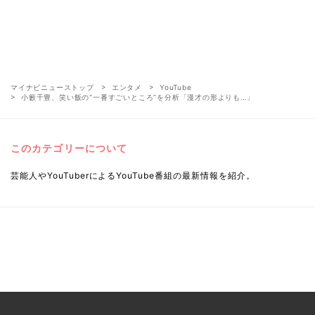
マイナビニューストップ
エンタメ
YouTube
小籔千豊、笑い飯の“一番すごいところ”を分析「漫才の形よりも…」
このカテゴリーについて
芸能人やYouTuberによるYouTube番組の最新情報を紹介。