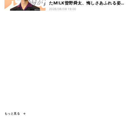
たM!LK曽野舜太、悔しさあふれる姿に
ファン感動
2026/08/08 19:00
もっと見る