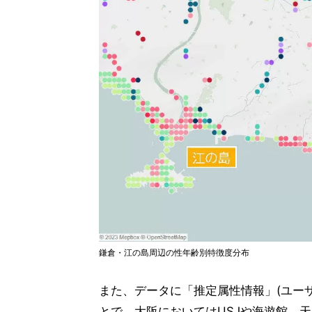
鎌倉・江の島周辺の性年齢別特徴度分布
また、データに「推定属性情報」(ユー
とで、大阪においてはUSJや海遊館、