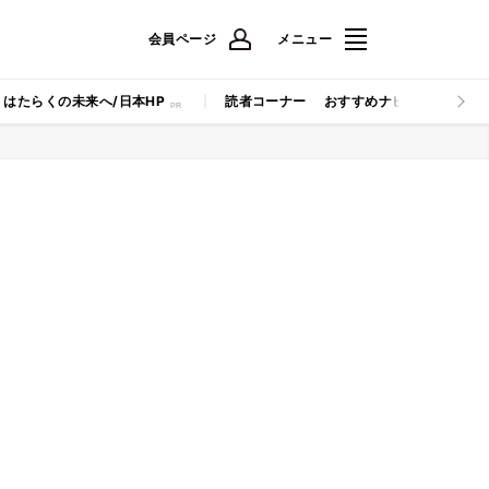
会員ページ
メニュー
はたらくの未来へ/日本HP
読者コーナー
おすすめナビ
マイナビB