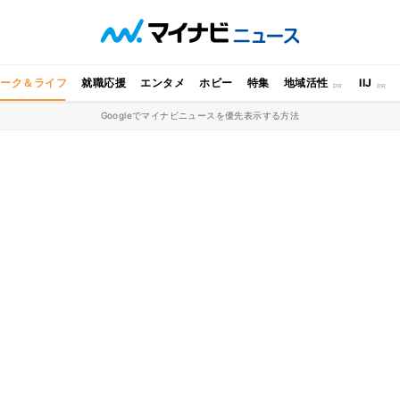
ワーク＆ライフ
就職応援
エンタメ
ホビー
特集
地域活性
IIJ
Googleでマイナビニュースを優先表示する方法