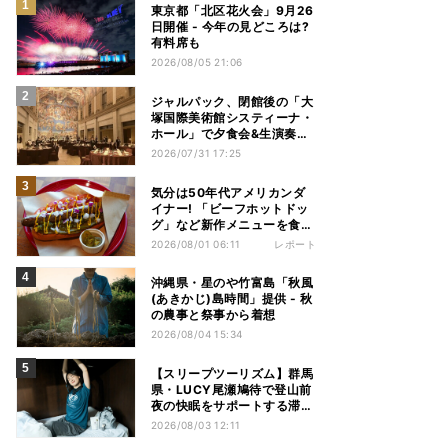
東京都「北区花火会」9月26
日開催 - 今年の見どころは?
有料席も
2026/08/05 21:06
ジャルパック、閉館後の「大
塚国際美術館システィーナ・
ホール」で夕食会&生演奏を
楽しむツアーを販売 – 徳島を
2026/07/31 17:25
巡る5つのコース
気分は50年代アメリカンダ
イナー! 「ビーフホットドッ
グ」など新作メニューを食べ
てきた【1955 東京ベイ by
2026/08/01 06:11
レポート
星野リゾート宿泊レポ】
沖縄県・星のや竹富島「秋風
(あきかじ)島時間」提供 - 秋
の農事と祭事から着想
2026/08/04 15:34
【スリープツーリズム】群馬
県・LUCY尾瀬鳩待で登山前
夜の快眠をサポートする滞在
プラン提供 - 「ヒツジのいら
2026/08/03 12:11
ない枕」とコラボ