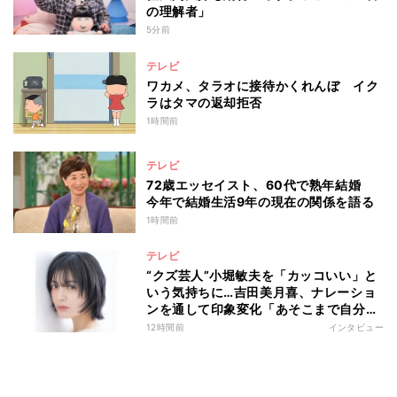
の理解者」
5分前
テレビ
ワカメ、タラオに接待かくれんぼ イク
ラはタマの返却拒否
1時間前
テレビ
72歳エッセイスト、60代で熟年結婚
今年で結婚生活9年の現在の関係を語る
1時間前
テレビ
“クズ芸人”小堀敏夫を「カッコいい」と
いう気持ちに…吉田美月喜、ナレーショ
ンを通して印象変化「あそこまで自分に
正直に生きられる人は、なかなかいな
12時間前
インタビュー
い」