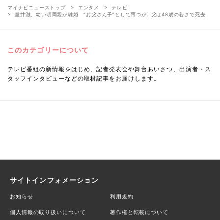
マイナビニューストップ
エンタメ
テレビ
室井滋、幼い頃両親が離婚 “お父さん子”として育つが…父は48歳の若さで死去
このカテゴリーについて
テレビ番組の新情報をはじめ、記者発表会や舞台あいさつ、出演者・ス
タッフインタビューなどの取材記事をお届けします。
サイトインフォメーション
お知らせ
利用規約
個人情報の取り扱いについて
著作権と転載について