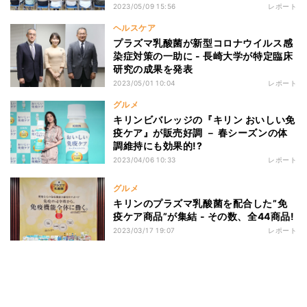
2023/05/09 15:56
レポート
ヘルスケア
プラズマ乳酸菌が新型コロナウイルス感
染症対策の一助に - 長崎大学が特定臨床
研究の成果を発表
2023/05/01 10:04
レポート
グルメ
キリンビバレッジの『キリン おいしい免
疫ケア』が販売好調 － 春シーズンの体
調維持にも効果的!?
2023/04/06 10:33
レポート
グルメ
キリンのプラズマ乳酸菌を配合した”免
疫ケア商品”が集結 - その数、全44商品!
2023/03/17 19:07
レポート