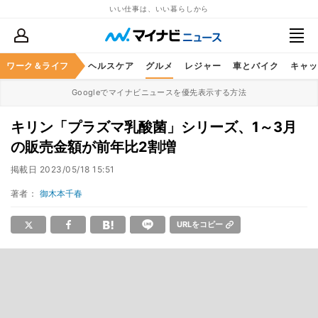
いい仕事は、いい暮らしから
ワーク＆ライフ
マネー
暮らし
ヘルスケア
グルメ
レジャー
車とバイク
キャッ
Googleでマイナビニュースを優先表示する方法
キリン「プラズマ乳酸菌」シリーズ、1～3月
の販売金額が前年比2割増
掲載日
2023/05/18 15:51
著者：
御木本千春
URLをコピー