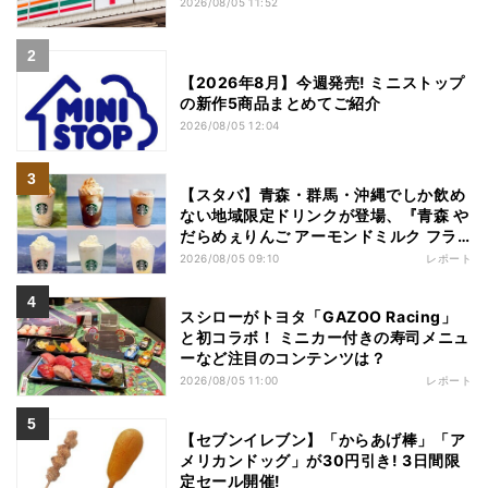
2026/08/05 11:52
【2026年8月】今週発売! ミニストップ
の新作5商品まとめてご紹介
2026/08/05 12:04
【スタバ】青森・群馬・沖縄でしか飲め
ない地域限定ドリンクが登場、『青森 や
だらめぇりんご アーモンドミルク フラ
ペチーノ』など6種を本気レビュー
2026/08/05 09:10
レポート
スシローがトヨタ「GAZOO Racing」
と初コラボ！ ミニカー付きの寿司メニュ
ーなど注目のコンテンツは？
2026/08/05 11:00
レポート
【セブンイレブン】「からあげ棒」「ア
メリカンドッグ」が30円引き! 3日間限
定セール開催!