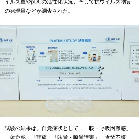
イルス量やpDCの活性化状況、そして抗ウイルス物質
の発現量などが調査された。
試験の結果は、自覚症状として、「咳・呼吸困難感」
「倦怠感」「頭痛」「味覚・嗅覚障害」「食欲不振」