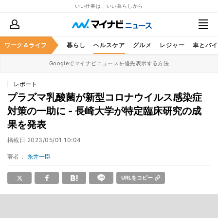
いい仕事は、いい暮らしから
ジネススキル
ワーク＆ライフ
マネー
暮らし
ヘルスケア
グルメ
レジャー
車とバイ
Googleでマイナビニュースを優先表示する方法
レポート
プラズマ乳酸菌が新型コロナウイルス感染症
対策の一助に - 長崎大学が特定臨床研究の成
果を発表
掲載日
2023/05/01 10:04
著者：
糸井一臣
URLをコピー