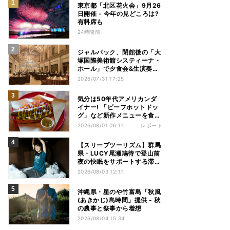
東京都「北区花火会」9月26
日開催 - 今年の見どころは?
有料席も
24時間前
ジャルパック、閉館後の「大
塚国際美術館システィーナ・
ホール」で夕食会&生演奏を
楽しむツアーを販売 – 徳島を
2026/07/31 17:25
巡る5つのコース
気分は50年代アメリカンダ
イナー! 「ビーフホットドッ
グ」など新作メニューを食べ
てきた【1955 東京ベイ by
2026/08/01 06:11
レポート
星野リゾート宿泊レポ】
【スリープツーリズム】群馬
県・LUCY尾瀬鳩待で登山前
夜の快眠をサポートする滞在
プラン提供 - 「ヒツジのいら
2026/08/03 12:11
ない枕」とコラボ
沖縄県・星のや竹富島「秋風
(あきかじ)島時間」提供 - 秋
の農事と祭事から着想
2026/08/04 15:34