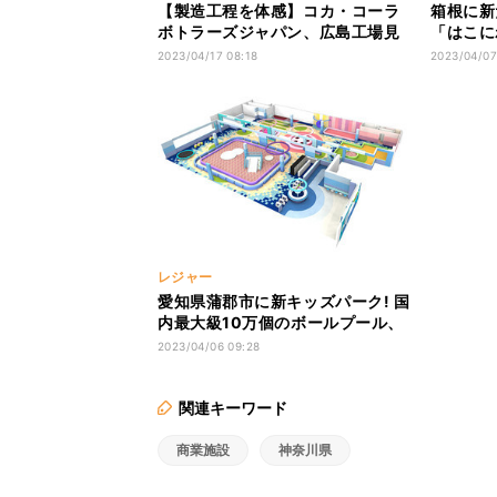
【製造工程を体感】コカ・コーラ
箱根に新
ボトラーズジャパン、広島工場見
「はこに
学施設がオープン
館」が登
2023/04/17 08:18
2023/04/07
一棟貸し
レジャー
愛知県蒲郡市に新キッズパーク! 国
内最大級10万個のボールプール、
VR技術を駆使したすべり台も
2023/04/06 09:28
関連キーワード
商業施設
神奈川県