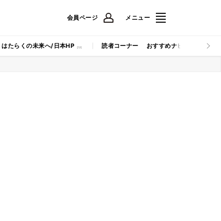
会員ページ
メニュー
はたらくの未来へ/日本HP
読者コーナー
おすすめナビ
マイナビB