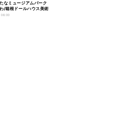
たなミュージアムパーク
わ/箱根ドールハウス美術
場! 大人も乗れる乗り物や
 06:00
宿泊施設も