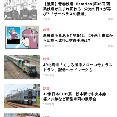
【漫画】青春鉄道 Histories 第95回 西
武鉄道が生まれ変わる…栄光の日々が再
び? 「サーベラスの撤退」
7分前
連載
鉄道
新幹線あるある? 第54回 【漫画】東京か
ら広島へ遠征…交通手段は?
12時間前
連載
鉄道
JR北海道「くしろ湿原ノロッコ号」ラス
トラン、記念ヘッドマークも
12時間前
鉄道
JR東日本E131系、松本駅で中央本線・
篠ノ井線など新型車両の展示会
12時間前