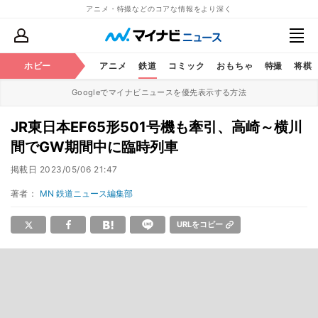
アニメ・特撮などのコアな情報をより深く
ホビー
アニメ
鉄道
コミック
おもちゃ
特撮
将棋
Googleでマイナビニュースを優先表示する方法
JR東日本EF65形501号機も牽引、高崎～横川
間でGW期間中に臨時列車
掲載日
2023/05/06 21:47
著者：
MN 鉄道ニュース編集部
URLをコピー