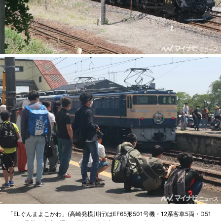
「ELぐんまよこかわ」(高崎発横川行)はEF65形501号機・12系客車5両・D51