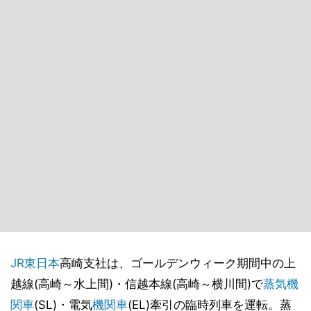
JR東日本
高崎支社は、ゴールデンウィーク期間中の上
越線(高崎～水上間)・信越本線(高崎～横川間)で
蒸気機
関車
(SL)・電気
機関車
(EL)牽引の臨時列車を運転。蒸