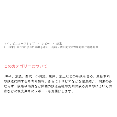
マイナビニューストップ
ホビー
鉄道
JR東日本EF65形501号機も牽引、高崎～横川間でGW期間中に臨時列車
このカテゴリーについて
JRや、京急、西武、小田急、東武、京王などの私鉄も含め、最新車両
や鉄道に関する耳寄り情報、さらにトリビアなどを徹底紹介。関東のみ
ならず、阪急や南海など関西の鉄道会社や九州の或る列車やゆふいんの
森などの観光列車のレポートもお届けします。