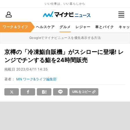
いい仕事は、いい暮らしから
ワーク＆ライフ
マネー
暮らし
ヘルスケア
グルメ
レジャー
車とバイク
キャッ
Googleでマイナビニュースを優先表示する方法
京樽の「冷凍鮨自販機」がスシローに登場! レ
ンジでチンする鮨を24時間販売
掲載日
2023/04/11 14:35
著者：
MN ワーク&ライフ編集部
URLをコピー