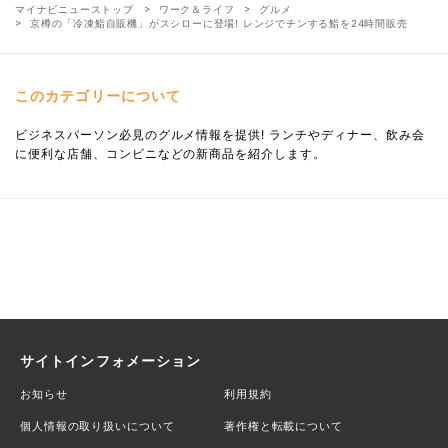
マイナビニューストップ
ワーク＆ライフ
グルメ
京樽の「冷凍鮨自販機」がスシローに登場! レンジでチンする鮨を24時間販売
このカテゴリーについて
ビジネスパーソン必見のグルメ情報を提供! ランチやディナー、飲み会
に便利な店舗、コンビニなどの新商品を紹介します。
サイトインフォメーション
お知らせ
利用規約
個人情報の取り扱いについて
著作権と転載について