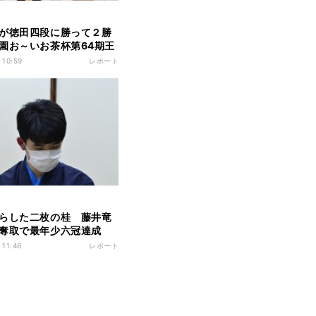
が徳田四段に勝って２勝
園お～いお茶杯第64期王
者決定リーグ
 10:59
レポート
らした二枚の桂 藤井竜
王奪取で最年少六冠達成
棋王戦コナミグループ杯五
 11:46
レポート
４局