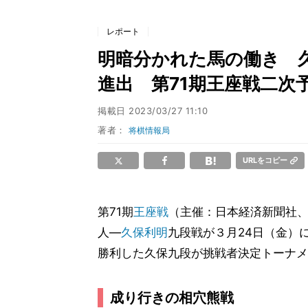
レポート
明暗分かれた馬の働き 
進出 第71期王座戦二次
掲載日
2023/03/27 11:10
著者：
将棋情報局
URLをコピー
第71期
王座戦
（主催：日本経済新聞社
人―
久保利明
九段戦が３月24日（金）
勝利した久保九段が挑戦者決定トーナメ
成り行きの相穴熊戦