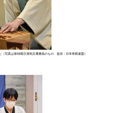
した（写真は第68期王座戦五番勝負のもの 提供：日本将棋連盟）