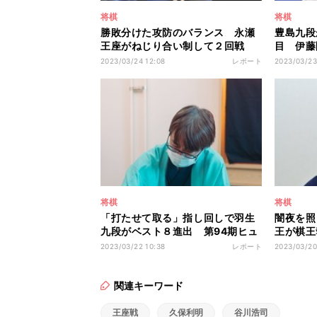
将棋
将棋
勝敗分けた攻防のバランス 永瀬
豊島九段
王座がねじり合い制して２回戦
目 伊藤
へ 第94期ヒューリック杯棋聖戦
位戦挑戦
2023/03/24 12:08
レポート
2023/03/23
決勝トーナメント(3/24訂正)
将棋
将棋
「打たせて取る」指し回しで羽生
闇夜を照
九段がベスト８進出 第94期ヒュ
王が棋
ーリック杯棋聖戦決勝トーナメン
第48期
2023/03/22 10:38
レポート
2023/03/20
ト
番勝負第
関連キーワード
王座戦
久保利明
谷川浩司