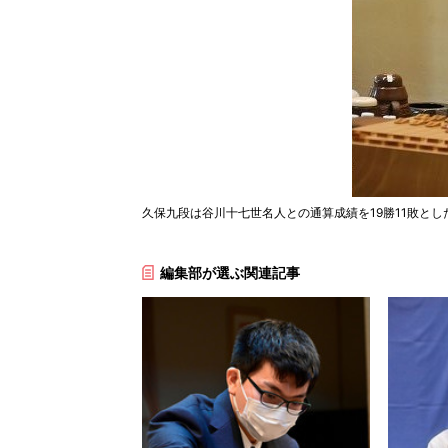
久保九段は谷川十七世名人との通算成績を19勝11敗と
編集部が選ぶ関連記事