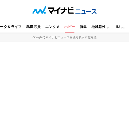
ワーク＆ライフ
就職応援
エンタメ
ホビー
特集
地域活性
IIJ
Googleでマイナビニュースを優先表示する方法