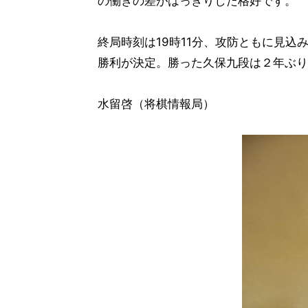
の働きの差がはっきりした格好です。
終局時刻は19時11分、攻防ともに見
勝利が決定。勝った久保九段は２年ぶり
水留啓（将棋情報局）