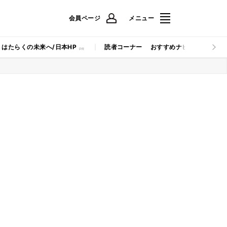
会員ページ
メニュー
はたらくの未来へ/日本HP
読者コーナー
おすすめナビ
マイナビB