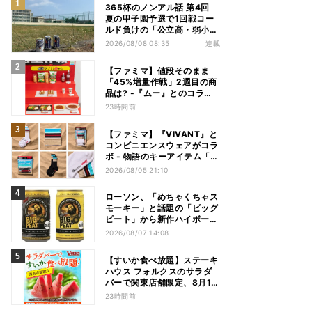
365杯のノンアル話 第4回
夏の甲子園予選で1回戦コー
ルド負けの「公立高・弱小野
球部」 3年生の引退試合後、
2026/08/08 08:35
連載
父兄が“現場”で取り出したの
は……
【ファミマ】値段そのまま
「45%増量作戦」2週目の商
品は? -『ムー』とのコラボ
グッズもオンラインに登場
23時間前
【ファミマ】『VIVANT』と
コンビニエンスウェアがコラ
ボ - 物語のキーアイテム「別
班饅頭」も発売
2026/08/05 21:10
ローソン、「めちゃくちゃス
モーキー」と話題の「ビッグ
ピート」から新作ハイボール
缶＆ミニボトル発売
2026/08/07 14:08
【すいか食べ放題】ステーキ
ハウス フォルクスのサラダ
バーで関東店舗限定、8月16
日まで開催
23時間前