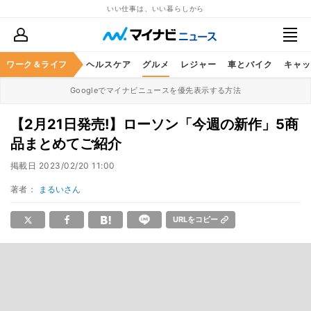
いい仕事は、いい暮らしから
ワーク＆ライフ
マネー
暮らし
ヘルスケア
グルメ
レジャー
車とバイク
キャッ
Googleでマイナビニュースを優先表示する方法
【2月21日発売!】ローソン「今週の新作」5商
品まとめてご紹介
掲載日
2023/02/20 11:00
著者：
まるいさん
URLをコピー