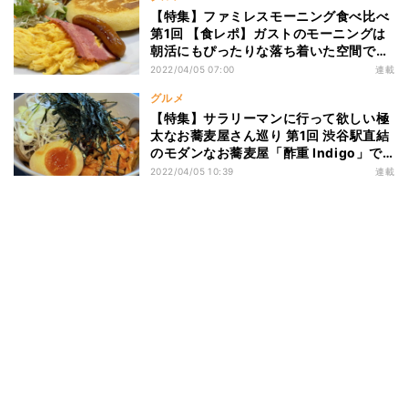
【特集】ファミレスモーニング食べ比べ
第1回 【食レポ】ガストのモーニングは
朝活にもぴったりな落ち着いた空間でし
た
2022/04/05 07:00
連載
グルメ
【特集】サラリーマンに行って欲しい極
太なお蕎麦屋さん巡り 第1回 渋谷駅直結
のモダンなお蕎麦屋「酢重 Indigo」で
優雅にランチを楽しむ
2022/04/05 10:39
連載