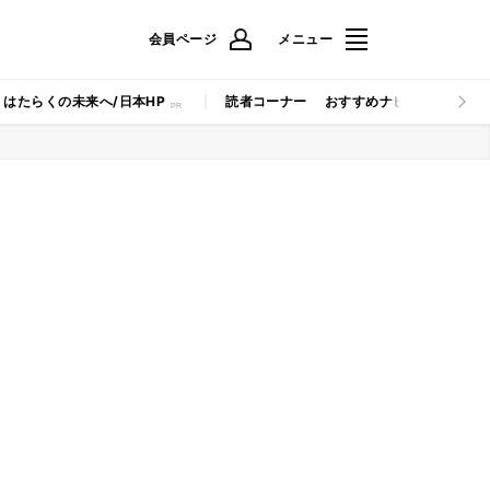
会員ページ
メニュー
はたらくの未来へ/日本HP
読者コーナー
おすすめナビ
マイナビB