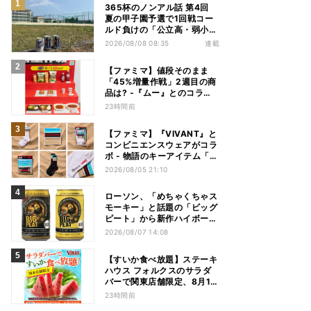
365杯のノンアル話 第4回
夏の甲子園予選で1回戦コー
ルド負けの「公立高・弱小野
球部」 3年生の引退試合後、
2026/08/08 08:35
連載
父兄が“現場”で取り出したの
は……
【ファミマ】値段そのまま
「45%増量作戦」2週目の商
品は? -『ムー』とのコラボ
グッズもオンラインに登場
23時間前
【ファミマ】『VIVANT』と
コンビニエンスウェアがコラ
ボ - 物語のキーアイテム「別
班饅頭」も発売
2026/08/05 21:10
ローソン、「めちゃくちゃス
モーキー」と話題の「ビッグ
ピート」から新作ハイボール
缶＆ミニボトル発売
2026/08/07 14:08
【すいか食べ放題】ステーキ
ハウス フォルクスのサラダ
バーで関東店舗限定、8月16
日まで開催
23時間前