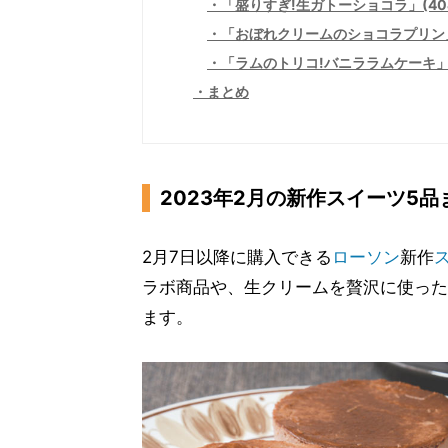
「盛りすぎ!生ガトーショコラ」(40
「おぼれクリームのショコラプリン」
「ラムのトリコ!バニララムケーキ」(
まとめ
2023年2月の新作スイーツ5品
2月7日以降に購入できる
ローソン
新作
ラボ商品や、生クリームを贅沢に使った
ます。