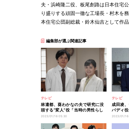
夫・浜崎隆二役、板尾創路は日本住宅公
り盛りする頑固一徹な工場長・村木を務
本住宅公団副総裁・鈴木仙吉として作品
編集部が選ぶ関連記事
テレビ
テレビ
林遣都、葵わかなの夫で研究に没
成田凌、
頭する“変人”役「当時の男性らし
バディ役
くない…」
なれるド
2023/01/16 05:30
2023/01/16