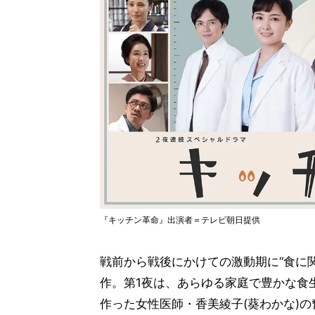
『キッチン革命』出演者＝テレビ朝日提供
戦前から戦後にかけての激動期に“食に
作。第1夜は、あらゆる家庭で豊かな食
作った女性医師・香美綾子(葵わかな)の