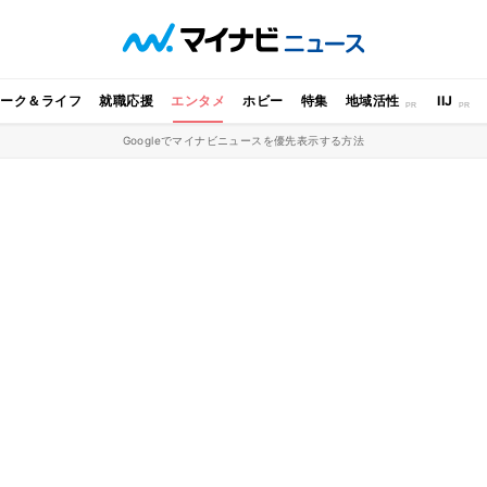
ワーク＆ライフ
就職応援
エンタメ
ホビー
特集
地域活性
IIJ
Googleでマイナビニュースを優先表示する方法