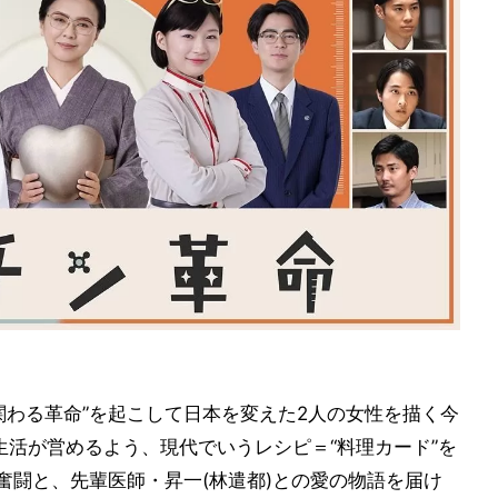
関わる革命”を起こして日本を変えた2人の女性を描く今
生活が営めるよう、現代でいうレシピ＝“料理カード”を
奮闘と、先輩医師・昇一(林遣都)との愛の物語を届け