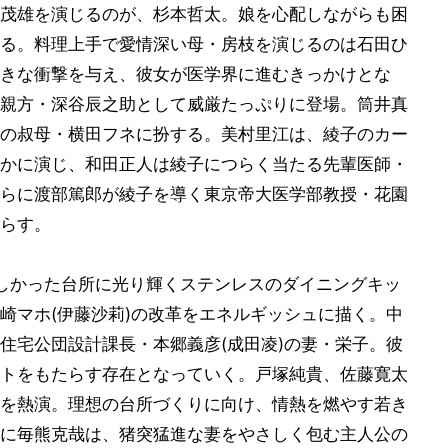
茂雄を演じるのが、杉本哲太。娘を心配しながらも困
る。料理上手で愛情深い母・房枝を演じるのは石田ひ
きな衝撃を与え、彼女が医学界に進むきっかけとな
親方・深谷辰之助として威厳たっぷりに登場。筒井真
の叔母・横田フネに扮する。美村里江は、綾子のカー
かに演じ、和田正人は綾子につらく当たる先輩医師・
らに渡部篤郎が綾子を導く東京帝大医学部教授・花園
らす。
しかった台所に光り輝くステンレスのダイニングキッ
崎マホ(伊藤沙莉)の改革をエネルギッシュに描く。中
住宅公団設計課長・本郷義彦(成田凌)の妻・栄子。彼
トをもたらす存在となっていく。戸塚純貴、佐藤寛太
を熱演。理想の台所づくりに向け、情熱を燃やす若き
に毎熊克哉は、猪突猛進な妻をやさしく包む主人公の