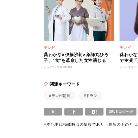
テレビ
テレビ
葵わかな×伊藤沙莉×薬師丸ひろ
葵わかな
子、“食”を革命した女性演じる
で主演「
『キッチン革命』
た」
2022/12/23 05:00
2022/11/08
関連キーワード
#テレビ朝日
#ドラマ
URLをコピー
※本記事は掲載時点の情報であり、最新のものと