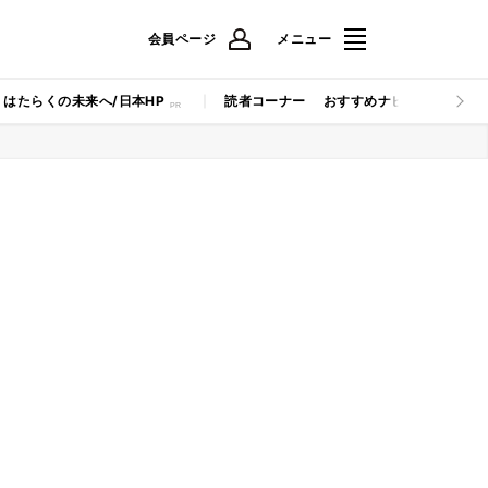
会員ページ
メニュー
はたらくの未来へ/日本HP
読者コーナー
おすすめナビ
マイナビB