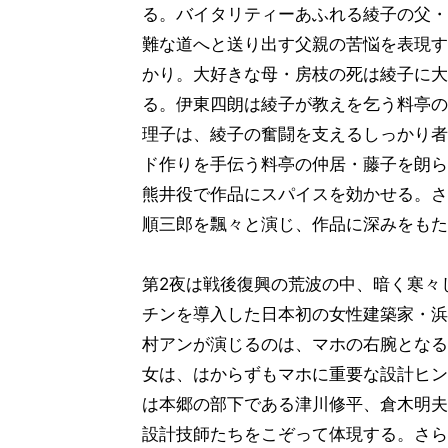
る。バイタリティーあふれる綾子の父・
難な道へと送り出す父親の苦悩を表現す
かり。大好きな母・房枝の死は綾子に大
る。伊東四朗は綾子が教えを乞う料亭の
理子は、綾子の奮闘を支えるしっかり者
ド作りを手伝う料亭の仲居・藤子を朗ら
熊井役で作品にスパイスを効かせる。さ
順三郎を飄々と演じ、作品に深みをもた
第2夜は戦後復興の荒波の中、暗く寒々
チンを導入した日本初の女性建築家・浜
村アンが演じるのは、マホの右腕となる
女は、はからずもマホに重要な設計ヒン
は本郷の部下である津川修平、倉木明夫
設計技師たちをこぞって体現する。さら