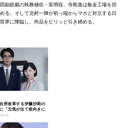
団副総裁の執務補佐・富岡役、寺島進は板金工場を切
める。そして北村一輝が初っ端からマホと対立する日
世界に降臨し、作品をピリッと引き締める。
台所改革する伊藤沙莉の
に「元気が出て前向きに
ラマ」
 05:30