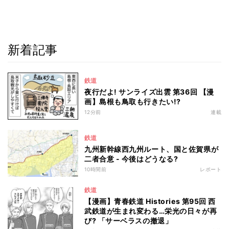
新着記事
鉄道
夜行だよ! サンライズ出雲 第36回 【漫
画】島根も鳥取も行きたい!?
12分前
連載
鉄道
九州新幹線西九州ルート、国と佐賀県が
二者合意 - 今後はどうなる?
10時間前
レポート
鉄道
【漫画】青春鉄道 Histories 第95回 西
武鉄道が生まれ変わる…栄光の日々が再
び? 「サーベラスの撤退」