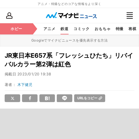
アニメ・特撮などのコアな情報をより深く
ホビー
アニメ
鉄道
コミック
おもちゃ
特撮
将棋
Googleでマイナビニュースを優先表示する方法
JR東日本E657系「フレッシュひたち」リバイ
バルカラー第2弾は紅色
掲載日
2023/01/20 19:38
著者：
木下健児
URLをコピー