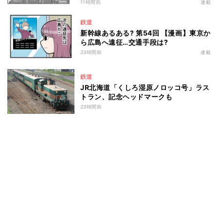
11時間前
連載
鉄道
新幹線あるある? 第54回 【漫画】東京か
ら広島へ遠征…交通手段は?
23時間前
連載
鉄道
JR北海道「くしろ湿原ノロッコ号」ラス
トラン、記念ヘッドマークも
23時間前