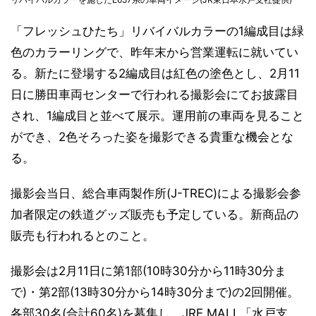
「フレッシュひたち」リバイバルカラーの1編成目は緑
色のカラーリングで、昨年末から営業運転に就いてい
る。新たに登場する2編成目は紅色の塗色とし、2月11
日に勝田車両センターで行われる撮影会にてお披露目
され、1編成目と並べて展示。運用前の車両を見ること
ができ、2色そろった姿を撮影できる貴重な機会とな
る。
撮影会当日、総合車両製作所(J-TREC)による撮影会参
加者限定の鉄道グッズ販売も予定している。新商品の
販売も行われるとのこと。
撮影会は2月11日に第1部(10時30分から11時30分ま
で)・第2部(13時30分から14時30分まで)の2回開催。
各部30名(合計60名)を募集し、JRE MALL「水戸支