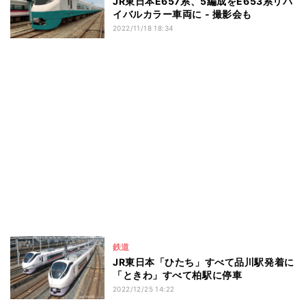
JR東日本E657系、5編成をE653系リバ
イバルカラー車両に - 撮影会も
2022/11/18 18:34
鉄道
JR東日本「ひたち」すべて品川駅発着に
「ときわ」すべて柏駅に停車
2022/12/25 14:22