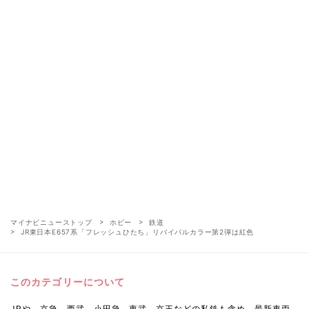
マイナビニューストップ
ホビー
鉄道
JR東日本E657系「フレッシュひたち」リバイバルカラー第2弾は紅色
このカテゴリーについて
JRや、京急、西武、小田急、東武、京王などの私鉄も含め、最新車両