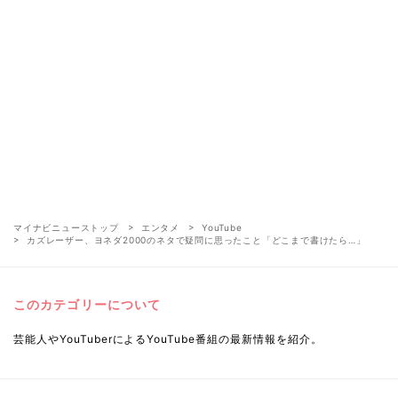
マイナビニューストップ
エンタメ
YouTube
カズレーザー、ヨネダ2000のネタで疑問に思ったこと「どこまで書けたら…」
このカテゴリーについて
芸能人やYouTuberによるYouTube番組の最新情報を紹介。