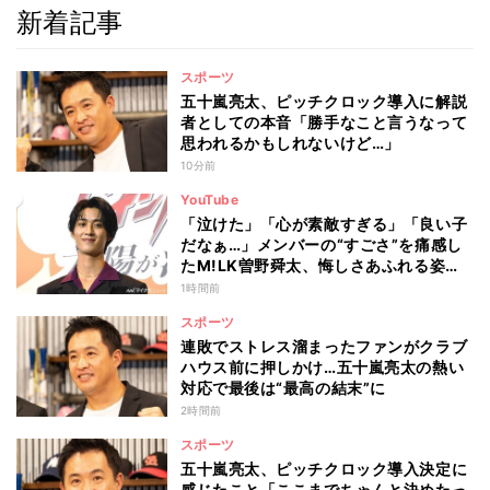
新着記事
スポーツ
五十嵐亮太、ピッチクロック導入に解説
者としての本音「勝手なこと言うなって
思われるかもしれないけど…」
10分前
YouTube
「泣けた」「心が素敵すぎる」「良い子
だなぁ…」メンバーの“すごさ”を痛感し
たM!LK曽野舜太、悔しさあふれる姿に
ファン感動
1時間前
スポーツ
連敗でストレス溜まったファンがクラブ
ハウス前に押しかけ…五十嵐亮太の熱い
対応で最後は“最高の結末”に
2時間前
スポーツ
五十嵐亮太、ピッチクロック導入決定に
感じたこと「ここまでちゃんと決めたっ