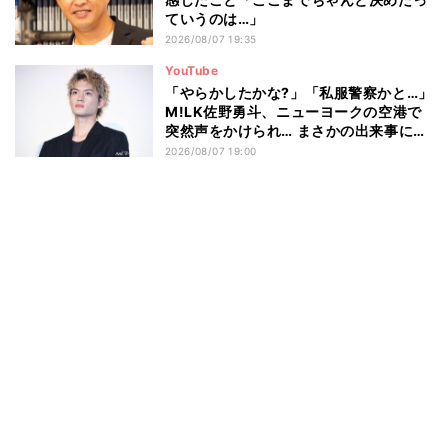
ていうのは…」
2026/08/07 19:35
YouTube
「やらかしたかな?」「私服警察かと…」
M!LK佐野勇斗、ニューヨークの空港で
突然声をかけられ… まさかの出来事に驚
き
2026/08/07 19:00