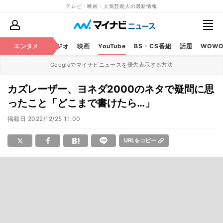
テレビ・映画・人気芸能人の最新情報
芸能
エンタメ
テレビ
ラジオ
映画
YouTube
BS・CS番組
話題
WOW
Googleでマイナビニュースを優先表示する方法
カズレーザー、ヨネダ2000のネタで疑問に思
ったこと「どこまで書けたら…」
掲載日
2022/12/25 11:00
URLをコピー