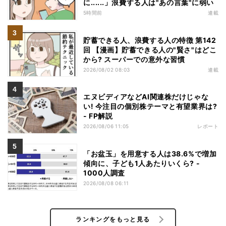
に......」浪費する人は"あの言葉"に弱い
5時間前
連載
貯蓄できる人、浪費する人の特徴 第142
回 【漫画】貯蓄できる人の"賢さ"はどこ
から? スーパーでの意外な習慣
2026/08/02 08:03
連載
エヌビディアなどAI関連株だけじゃな
い! 今注目の個別株テーマと有望業界は?
- FP解説
2026/08/06 11:05
レポート
「お盆玉」を用意する人は38.6%で増加
傾向に、子ども1人あたりいくら? -
1000人調査
2026/08/08 06:11
ランキングをもっと見る