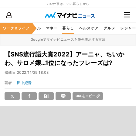
いい仕事は、いい暮らしから
ャリア
ワーク＆ライフ
ビジネススキル
マネー
暮らし
ヘルスケア
グルメ
レジャー
Googleでマイナビニュースを優先表示する方法
【SNS流行語大賞2022】アーニャ、ちいか
わ、サロメ嬢…1位になったフレーズは?
掲載日
2022/11/29 18:08
著者：
田中妃音
URLをコピー