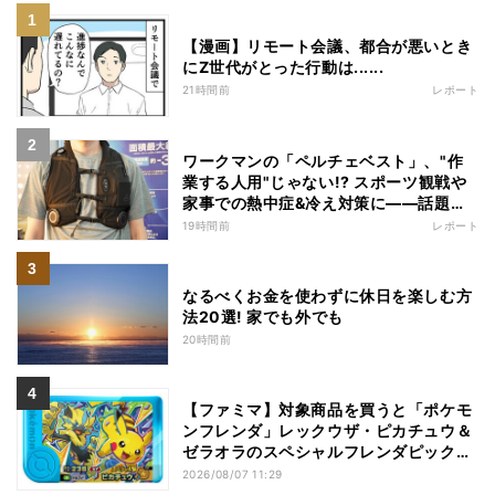
【漫画】リモート会議、都合が悪いとき
にZ世代がとった行動は......
21時間前
レポート
ワークマンの「ペルチェベスト」、"作
業する人用"じゃない!? スポーツ観戦や
家事での熱中症&冷え対策に――話題の
商品を徹底検証
19時間前
レポート
なるべくお金を使わずに休日を楽しむ方
法20選! 家でも外でも
20時間前
【ファミマ】対象商品を買うと「ポケモ
ンフレンダ」レックウザ・ピカチュウ＆
ゼラオラのスペシャルフレンダピックが
もらえるキャンペーン
2026/08/07 11:29