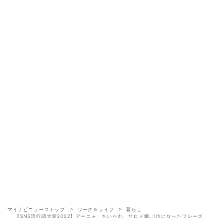
マイナビニューストップ
ワーク＆ライフ
暮らし
【SNS流行語大賞2022】アーニャ、ちいかわ、サロメ嬢…1位になったフレーズ