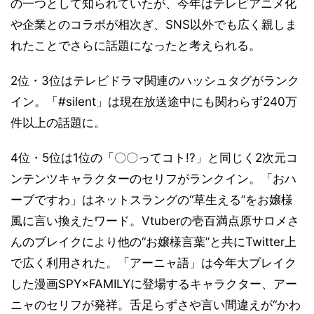
の一つとして知られていたが、今年はテレビアニメ化
や企業とのコラボが相次ぎ、SNS以外でも広く親しま
れたことでさらに話題になったと考えられる。
2位・3位はテレビドラマ関連のハッシュタグがランク
イン。「#silent」は現在放送途中にも関わらず240万
件以上の話題に。
4位・5位は1位の「〇〇ってコト!?」と同じく2次元コ
ンテンツキャラクターのセリフがランクイン。「おハ
ーブですわ」はネットスラングの“草生える”をお嬢様
風に言い換えたワード。Vtuberの壱百満点原サロメさ
んのブレイクにより他の“お嬢様言葉”と共にTwitter上
で広く利用された。「アーニャ語」は今年大ブレイク
した漫画SPY×FAMILYに登場するキャラクター、アー
ニャのセリフが発祥。舌足らずさや言い間違えが“かわ