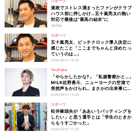
スポーツ
連敗でストレス溜まったファンがクラブ
ハウス前に押しかけ…五十嵐亮太の熱い
対応で最後は“最高の結末”に
2時間前
スポーツ
五十嵐亮太、ピッチクロック導入決定に
感じたこと「ここまでちゃんと決めたっ
ていうのは…」
2026/08/07 19:35
YouTube
「やらかしたかな?」「私服警察かと…」
M!LK佐野勇斗、ニューヨークの空港で
突然声をかけられ… まさかの出来事に驚
き
2026/08/07 19:00
スポーツ
松井稼頭央が「ああいうバッティングを
したい」と思う選手とは「学生のときか
らもうすごかった」
2026/08/07 17:35