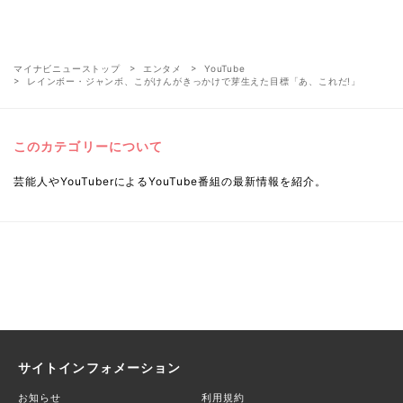
マイナビニューストップ
エンタメ
YouTube
レインボー・ジャンボ、こがけんがきっかけで芽生えた目標「あ、これだ!」
このカテゴリーについて
芸能人やYouTuberによるYouTube番組の最新情報を紹介。
サイトインフォメーション
お知らせ
利用規約