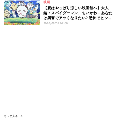
映画
【夏はやっぱり涼しい映画館へ】大人
編：スパイダーマン、ちいかわ… あなた
は興奮でアツくなりたい? 恐怖でヒンヤ
リしたい? - 編集部が注目する最新映画5
2026/08/07 07:00
選
もっと見る