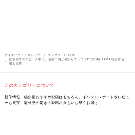
マイナビニューストップ
エンタメ
映画
松坂桃李のスピーチ中に、佐藤二朗が袖からツッコミ!? 第14回TAMA映画賞 会
場も爆笑
このカテゴリーについて
新作情報・編集部おすすめ映画はもちろん、イベントレポートやレビュ
ーも充実。海外発の驚きの映画ネタもいち早くお届け。