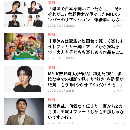
映画
「楽屋で台本を開いていたら…」「それ
ぞれが…」曽野舜太が明かしたM!LKメ
ンバーのリアクション 俳優業にもさら
なる意欲
2026/08/08 20:00
レポート
映画
【夏休みは家族と映画館で涼しく楽しも
う】ファミリー編：アニメから実写ま
で、大人も子どもも楽しめる作品をご紹
介 - 編集部が注目する最新映画5選
2026/08/08 08:05
映画
M!LK曽野舜太が作品に加えた“艶” 多
忙な中での撮影で見せた“熱さ”を監督が
絶賛「もう1回やらせてください! と…」
2026/08/07 23:45
レポート
映画
毎熊克哉、何気なく伝えた一言から2カ
月後に主演オファー「しかも主演じゃな
いですか!?」
2026/08/07 12:05
レポート