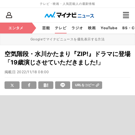
テレビ・映画・人気芸能人の最新情報
エンタメ
芸能
テレビ
ラジオ
映画
YouTube
BS・
Googleでマイナビニュースを優先表示する方法
空気階段・水川かたまり『ZIP!』ドラマに登場
「19歳演じさせていただきました!」
掲載日
2022/11/18 08:00
URLをコピー