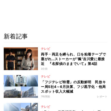
新着記事
テレビ
両手・両足を縛られ、口を粘着テープで
塞がれ…ストーカーが“楓”吉川愛に最接
近 『名探偵のままでいて』第4話
3分前
テレビ
「フジテレビ特需」の反動鮮明 民放キ
ー局5社4～6月決算、フジ黒字化・他局
スポット収入大幅減
7時間前
レポート
テレビ