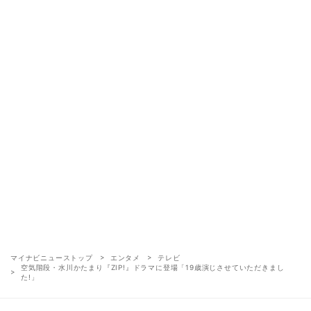
マイナビニューストップ
エンタメ
テレビ
空気階段・水川かたまり『ZIP!』ドラマに登場「19歳演じさせていただきまし
た!」