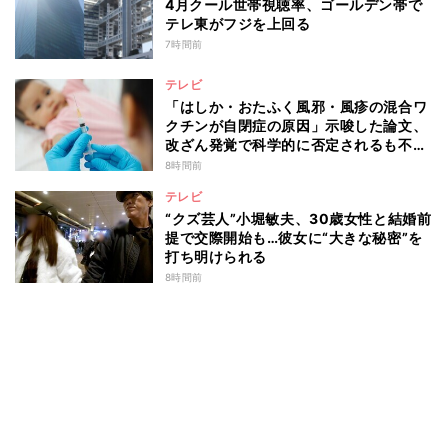
4月クール世帯視聴率、ゴールデン帯で
テレ東がフジを上回る
7時間前
テレビ
「はしか・おたふく風邪・風疹の混合ワ
クチンが自閉症の原因」示唆した論文、
改ざん発覚で科学的に否定されるも不安
消えず…科学者たちの反証はなぜ届かな
8時間前
かったのか
テレビ
“クズ芸人”小堀敏夫、30歳女性と結婚前
提で交際開始も…彼女に“大きな秘密”を
打ち明けられる
8時間前