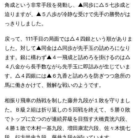
角成という非常手段を発動し、▲同歩に△５七歩成と
迫りますが、▲５八歩が冷静な受けで先手の勝勢がは
っきりしました。
戻って、111手目の局面では△４四銀という順がありま
した。対して▲同金は△同歩が先手玉の詰めろになり
ます。銀に構わず▲４一飛成と詰めろを掛けるのは△
４八金から長手数ながら先手玉に即詰みが生じていま
す。△４四銀には▲６九香と詰めろを防ぎつつ急所の
馬に働きかけて、難解な戦いのようです。
相振り飛車の熱戦を制した藤井九段が１敗を守りまし
た。Ｂ級２組は折り返しの５回戦を終えて、５勝０敗
でトップに立つのが連続昇級を目指す大橋貴洸六段、
４勝１敗で木村一基九段、増田康宏六段、佐々木慎七
段、行方尚史九段、藤井九段が続いています。