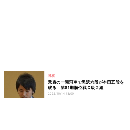
将棋
意表の一間飛車で黒沢六段が本田五段を
破る 第81期順位戦Ｃ級２組
2022/10/14 13:00