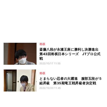
将棋
斎藤八段が永瀬王座に勝利し決勝進出
第43回将棋日本シリーズ JTプロ公式
戦
2022/10/17 11:55
将棋
とまらない忍者の大躍進 服部五段が５
組昇級 第35期竜王戦昇級者決定戦
2022/10/20 11:45