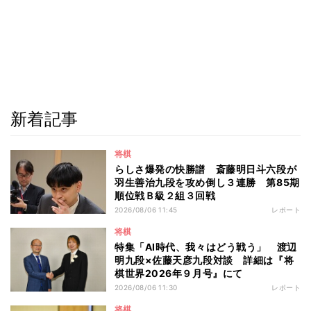
新着記事
将棋
らしさ爆発の快勝譜 斎藤明日斗六段が
羽生善治九段を攻め倒し３連勝 第85期
順位戦Ｂ級２組３回戦
2026/08/06 11:45
レポート
将棋
特集「AI時代、我々はどう戦う」 渡辺
明九段×佐藤天彦九段対談 詳細は『将
棋世界2026年９月号』にて
2026/08/06 11:30
レポート
将棋