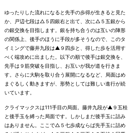
ゆったりした流れになると先手の歩得が生きると見た
か、戸辺七段は△５四銀右と出て、次に△５五銀から
の銀交換を目指します。銀を持ち合うのは互いの陣形
の関係上、後手のほうに手段が多そうなので、このタ
イミングで藤井九段は▲９四歩と、得した歩を活用す
べく端攻めに出ました。以下の順で後手は銀交換を、
先手は９筋突破を目指し、お互いが我が道を行きま
す。さらに大駒を取り合う展開になるなど、局面はめ
まぐるしく動きますが、形勢としては難しい進行が続
いています。
クライマックスは111手目の局面。藤井九段が▲９五桂
と後手玉を縛った局面です。しかしまだ後手玉に詰み
はありません。ここで△５七歩成ならば先手玉に詰め