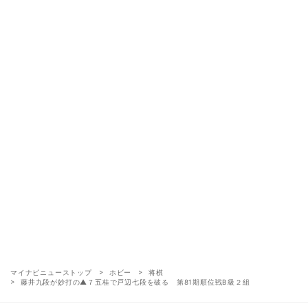
マイナビニューストップ
ホビー
将棋
藤井九段が妙打の▲７五桂で戸辺七段を破る 第81期順位戦B級２組