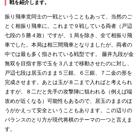
戦を紹介します。
振り飛車党同士の一戦ということもあって、当然のご
とく相振り飛車に。これまで９戦している両者（戸辺
七段の５勝４敗）ですが、１局を除き、全て相振り飛
車でした。本局は相三間飛車となりましたが、両者の
中では最も多く指されている戦型です。 藤井九段が金
無双を目指す形で玉を３八まで移動させたのに対し、
戸辺七段は居玉のまま５三銀、６三銀、７二金の形を
完成させます。あとは玉が８二まで入ればと考えられ
ますが、８二だと先手の攻撃陣に狙われる（例えば端
攻めが近くなる）可能性もあるので、居玉のままのほ
うがかえって安全ということもあります。この辺りの
バランスのとり方が現代将棋のテーマの一つと言えま
す。