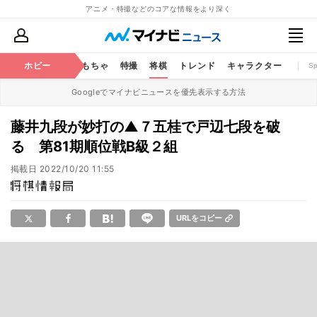
アニメ・特撮などのコアな情報をより深く
鉄道
コミック
ホビー
おもちゃ
特撮
将棋
トレンド
キャラクター
S
Googleでマイナビニュースを優先表示する方法
藤井九段が妙打の▲７五桂で戸辺七段を破
る 第81期順位戦B級２組
掲載日
2022/10/20 11:55
URLをコピー