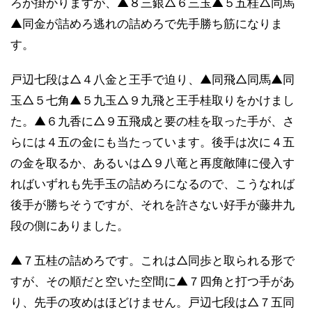
ろが掛かりますが、▲８三銀△６三玉▲５五桂△同馬
▲同金が詰めろ逃れの詰めろで先手勝ち筋になりま
す。
戸辺七段は△４八金と王手で迫り、▲同飛△同馬▲同
玉△５七角▲５九玉△９九飛と王手桂取りをかけまし
た。▲６九香に△９五飛成と要の桂を取った手が、さ
らには４五の金にも当たっています。後手は次に４五
の金を取るか、あるいは△９八竜と再度敵陣に侵入す
ればいずれも先手玉の詰めろになるので、こうなれば
後手が勝ちそうですが、それを許さない好手が藤井九
段の側にありました。
▲７五桂の詰めろです。これは△同歩と取られる形で
すが、その順だと空いた空間に▲７四角と打つ手があ
り、先手の攻めはほどけません。戸辺七段は△７五同