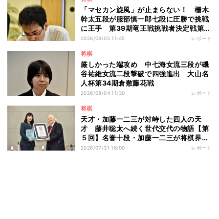
「マセカン旋風」が止まらない！ 柵木
幹太五段が服部慎一郎七段に圧勝で挑戦
に王手 第39期竜王戦挑戦者決定戦第１
局
2026/08/05 11:45
レポート
将棋
厳しかった端攻め 中七海女流三段が磯
谷祐維女流二段撃破で四強進出 大山名
人杯第34期倉敷藤花戦
2026/08/04 11:30
レポート
将棋
天才・加藤一二三が対峙した四人の天
才 藤井聡太へ続く世代交代の物語【第
５回】名誉十段・加藤一二三が将棋界に
残したもの
2026/07/31 16:00
レポート