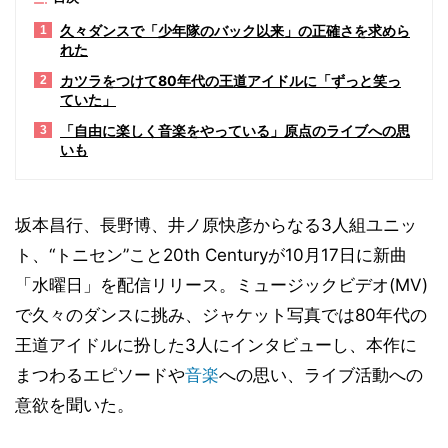
久々ダンスで「少年隊のバック以来」の正確さを求めら
1
れた
カツラをつけて80年代の王道アイドルに「ずっと笑っ
2
ていた」
「自由に楽しく音楽をやっている」原点のライブへの思
3
いも
坂本昌行、長野博、井ノ原快彦からなる3人組ユニッ
ト、“トニセン”こと20th Centuryが10月17日に新曲
「水曜日」を配信リリース。ミュージックビデオ(MV)
で久々のダンスに挑み、ジャケット写真では80年代の
王道アイドルに扮した3人にインタビューし、本作に
まつわるエピソードや
音楽
への思い、ライブ活動への
意欲を聞いた。