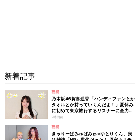
新着記事
芸能
乃木坂46賀喜遥香「ハンディファンとか
タオルとか持っていくんだよ！」夏休み
に初めて東京旅行するリスナーに全力ア
ドバイス！
2時間前
芸能
きゃりーぱみゅぱみゅ×ゆとりくん、実
は雑誌「HR」世代だった！ 原宿カルチ