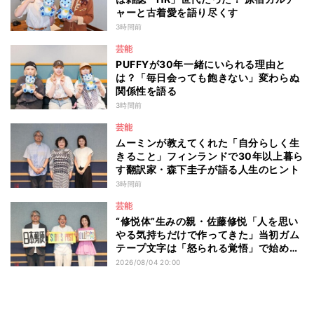
ャーと古着愛を語り尽くす
3時間前
芸能
PUFFYが30年一緒にいられる理由と
は？「毎日会っても飽きない」変わらぬ
関係性を語る
3時間前
芸能
ムーミンが教えてくれた「自分らしく生
きること」フィンランドで30年以上暮ら
す翻訳家・森下圭子が語る人生のヒント
3時間前
芸能
“修悦体”生みの親・佐藤修悦「人を思い
やる気持ちだけで作ってきた」当初ガム
テープ文字は「怒られる覚悟」で始め
た？
2026/08/04 20:00