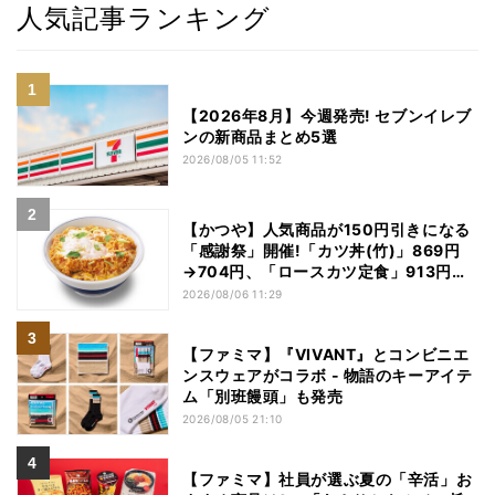
人気記事ランキング
【2026年8月】今週発売! セブンイレブ
ンの新商品まとめ5選
2026/08/05 11:52
【かつや】人気商品が150円引きになる
「感謝祭」開催!「カツ丼(竹)」869円
→704円、「ロースカツ定食」913円
→748円に - 8日間限定
2026/08/06 11:29
【ファミマ】『VIVANT』とコンビニエ
ンスウェアがコラボ - 物語のキーアイテ
ム「別班饅頭」も発売
2026/08/05 21:10
【ファミマ】社員が選ぶ夏の「辛活」お