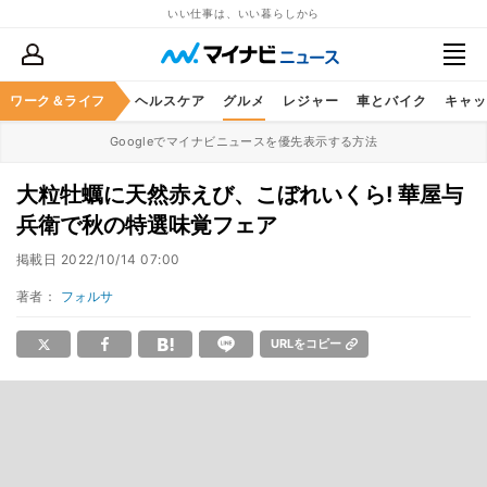
いい仕事は、いい暮らしから
ワーク＆ライフ
マネー
暮らし
ヘルスケア
グルメ
レジャー
車とバイク
キャッ
Googleでマイナビニュースを優先表示する方法
大粒牡蠣に天然赤えび、こぼれいくら! 華屋与
兵衛で秋の特選味覚フェア
掲載日
2022/10/14 07:00
著者：
フォルサ
URLをコピー