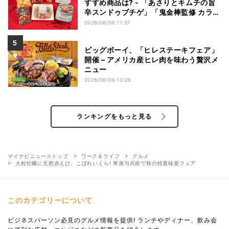
すすめ商品は? - 「あさりとキムチの旨
辛スンドゥブチゲ」「鬼金棒監修 カラシ
ビ焼き味噌らー麺」「辛さがやみつき!
2026/08/06 11:37
ヤンニョムチキン」など
ビッグボーイ、「ヒレステーキフェア」
開催 – アメリカ産ヒレ肉を味わう贅沢メ
ニュー
2026/08/06 10:25
ランキングをもっと見る
マイナビニューストップ
ワーク＆ライフ
グルメ
大粒牡蠣に天然赤えび、こぼれいくら! 華屋与兵衛で秋の特選味覚フェア
このカテゴリーについて
ビジネスパーソン必見のグルメ情報を提供! ランチやディナー、飲み会