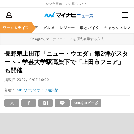
いい仕事は、いい暮らしから
暮らし
ワーク＆ライフ
ヘルスケア
グルメ
レジャー
車とバイク
キャッシュレス
Googleでマイナビニュースを優先表示する方法
長野県上田市「ニュー・ウエダ」第2弾がスタ
ート - 学芸大学駅高架下で「上田市フェア」
も開催
掲載日
2022/10/07 16:09
著者：
MN ワーク&ライフ編集部
URLをコピー