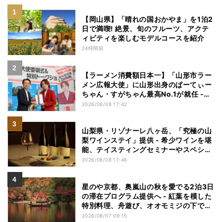
【岡山県】「晴れの国おかやま」を1泊2
日で満喫! 絶景、旬のフルーツ、アクテ
ィビティを楽しむモデルコースを紹介
24時間前
【ラーメン消費額日本一】「山形市ラー
メン広報大使」に山形出身のぱーてぃー
ちゃん・すがちゃん最高No.1が就任 -
「山ラー」の魅力を発信へ
2026/08/08 17:42
山梨県・リゾナーレ八ヶ岳、「究極の山
梨ワインステイ」提供 - 希少ワインを堪
能、テイスティングセミナーやスペシャ
ルディナーも
2026/08/08 17:46
星のや京都、奥嵐山の秋を愛でる2泊3日
の滞在プログラム提供へ - 紅葉を模した
特別料理、舟遊び、オオモミジの下でお
こなう深呼吸など
2026/08/07 09:15