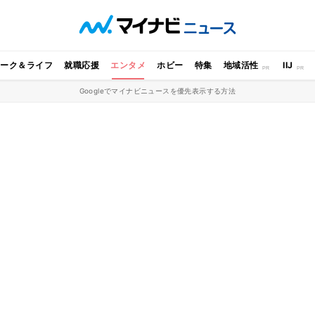
ワーク＆ライフ
就職応援
エンタメ
ホビー
特集
地域活性
IIJ
Googleでマイナビニュースを優先表示する方法