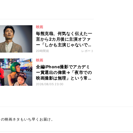
映画
毎熊克哉、何気なく伝えた一
言から2カ月後に主演オファ
ー「しかも主演じゃないです
か!?」
20時間前
レポート
映画
全編iPhone撮影でアカデミ
ー賞選出の偉業→「夜市での
映画撮影は無理」という常識
をはねのけて映し出した"リ
2026/08/05 23:00
アル"とは――ツォウ監督が
語る映画『左利き少女』の舞
台裏
きの映画ネタもいち早くお届け。