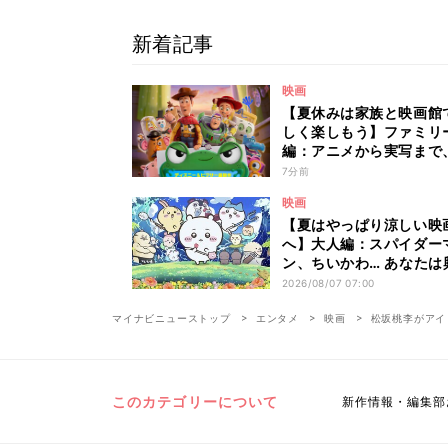
新着記事
映画
【夏休みは家族と映画館
しく楽しもう】ファミリ
編：アニメから実写まで
人も子どもも楽しめる作
7分前
ご紹介 - 編集部が注目す
映画
新映画5選
【夏はやっぱり涼しい映
へ】大人編：スパイダー
ン、ちいかわ… あなたは
でアツくなりたい? 恐怖
2026/08/07 07:00
ンヤリしたい? - 編集部
目する最新映画5選
マイナビニューストップ
エンタメ
映画
松坂桃李がアイ
このカテゴリーについて
新作情報・編集部