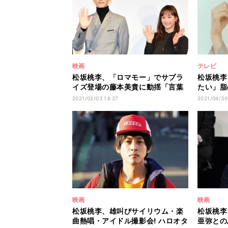
映画
テレビ
松坂桃李、「ロマモー」でサプラ
松坂桃李
イズ登場の藤本美貴に動揺「言葉
たい」脂
が飛んじゃった」
図
2021/02/03 14:27
2021/04/30
映画
映画
松坂桃李、雄叫びサイリウム・楽
松坂桃李
曲熱唱・アイドル撮影会! ハロオタ
亜弥との