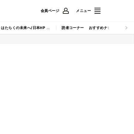
会員ページ
メニュー
はたらくの未来へ/日本HP
読者コーナー
おすすめナビ
マイナビB