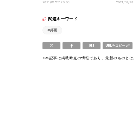
役熱演
り断られ
2021/01/27 20:00
2021/01/18
関連キーワード
#邦画
URLをコピー
※本記事は掲載時点の情報であり、最新のものと