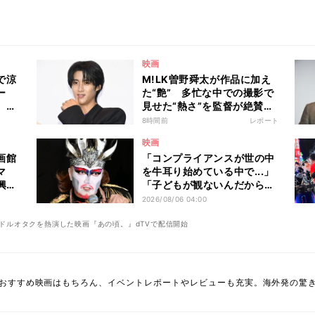
映画
で涼
M!LK曽野舜太が作品に加え
ー
た“艶” 多忙な中での撮影で
、大
見せた“熱さ”を監督が絶賛
品を
「もう1回やらせてください!
8時間前
レポート
る最
と…」
映画
画館
「コンプライアンスが世の中
マ
を牛耳り始めている中で...」
興奮
「子どもが観ないんだからと
でヒ
好き勝手やっちゃう」――デ
2026/08/06 04:00
が注
ーモン閣下が語る映画『レデ
ィ・オア・ノット2』の"狂
ドルオタクを熱演した映画『あの頃。』dTVで配信開始
気"とは?
おすすめ映画はもちろん、イベントレポートやレビューも充実。海外発の驚