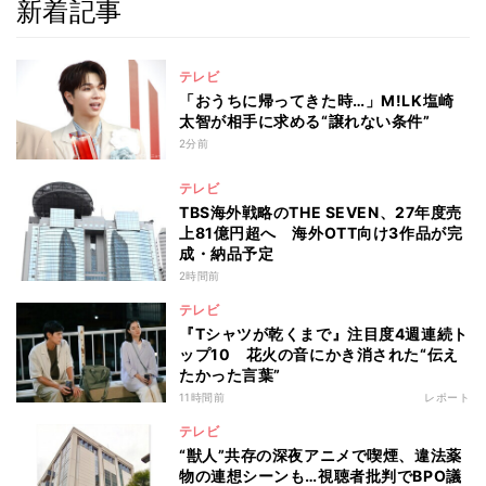
新着記事
テレビ
「おうちに帰ってきた時…」M!LK塩崎
太智が相手に求める“譲れない条件”
2分前
テレビ
TBS海外戦略のTHE SEVEN、27年度売
上81億円超へ 海外OTT向け3作品が完
成・納品予定
2時間前
テレビ
『Tシャツが乾くまで』注目度4週連続ト
ップ10 花火の音にかき消された“伝え
たかった言葉”
11時間前
レポート
テレビ
“獣人”共存の深夜アニメで喫煙、違法薬
物の連想シーンも…視聴者批判でBPO議