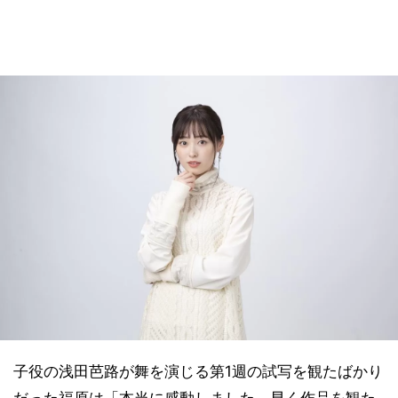
子役の浅田芭路が舞を演じる第1週の試写を観たばかり