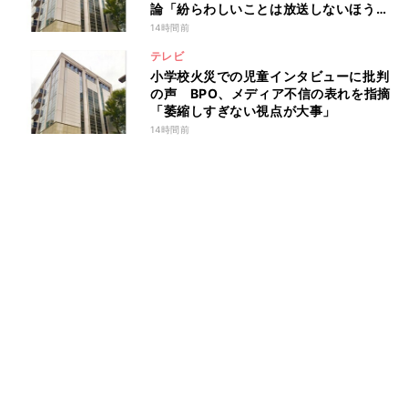
論「紛らわしいことは放送しないほう
が」
14時間前
テレビ
小学校火災での児童インタビューに批判
の声 BPO、メディア不信の表れを指摘
「萎縮しすぎない視点が大事」
14時間前