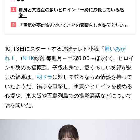
自身と共通点の多いヒロイン「一緒に成長している感
1
覚」
「勇気や夢に進んでいくことの素晴らしさを伝えたい」
2
10月3日にスタートする連続テレビ小説『
舞いあが
れ！
』(
NHK
総合 毎週月～土曜8:00～ほか)で、ヒロイ
ンを務める福原遥。子役出身で、愛くるしい笑顔が魅
力の福原は、
朝ドラ
に対して並々ならぬ情熱を持って
いたようだ。福原を直撃し、重責のヒロインを務める
心境や、東大阪や五島列島での撮影裏話などについて
話を聞いた。