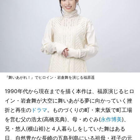
『舞いあがれ！』でヒロイン・岩倉舞を演じる福原遥
1990年代から現在までを描く本作は、福原演じるヒロ
イン・岩倉舞が大空に舞いあがる夢に向かっていく挫
折と再生の
ドラマ
。ものづくりの町・東大阪で町工場
を営む父の浩太(高橋克典)、母・めぐみ(
永作博美
)、
兄・悠人(横山裕)と４人暮らしをしていた舞はある
日、自然豊かな長崎の五島列島にいる祖母・祥子の元