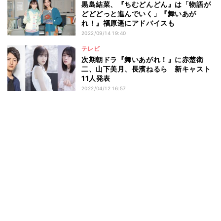
黒島結菜、『ちむどんどん』は「物語が
どどどっと進んでいく」『舞いあが
れ！』福原遥にアドバイスも
2022/09/14 19:40
テレビ
次期朝ドラ『舞いあがれ！』に赤楚衛
二、山下美月、長濱ねるら 新キャスト
11人発表
2022/04/12 16:57