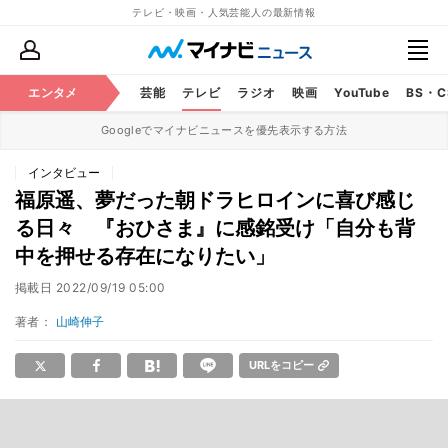
テレビ・映画・人気芸能人の最新情報
エンタメ
芸能
テレビ
ラジオ
映画
YouTube
BS・
Googleでマイナビニュースを優先表示する方法
インタビュー
福原遥、夢だった朝ドラヒロインに喜び感じ
る日々 『おひさま』に感銘受け「自分も背
中を押せる存在になりたい」
掲載日
2022/09/19 05:00
著者：
山崎伸子
URLをコピー