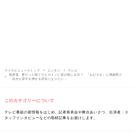
マイナビニューストップ
エンタメ
テレビ
福原遥、夢だった朝ドラヒロインに喜び感じる日々 『おひさま』に感銘受け
「自分も背中を押せる存在になりたい」
このカテゴリーについて
テレビ番組の新情報をはじめ、記者発表会や舞台あいさつ、出演者・ス
タッフインタビューなどの取材記事をお届けします。