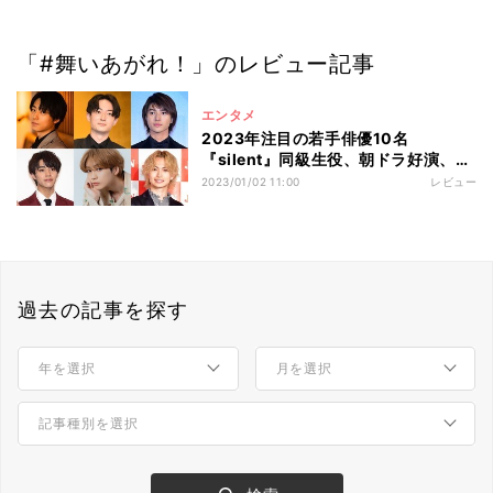
「#舞いあがれ！」のレビュー記事
エンタメ
2023年注目の若手俳優10名
『silent』同級生役、朝ドラ好演、
『First Love 初恋』で存在感…ブレイ
2023/01/02 11:00
レビュー
ク候補が集結
過去の記事を探す