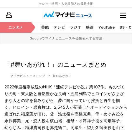
テレビ・映画・人気芸能人の最新情報
エンタメ
芸能
テレビ
ラジオ
映画
YouTube
BS・
Googleでマイナビニュースを優先表示する方法
「#舞いあがれ！」のニュースまとめ
マイナビニューストップ
舞いあがれ！
2022年度後期放送のNHK「連続テレビ小説」第107作。ものづく
りの町・東大阪と自然豊かな長崎・五島列島でヒロインがさまざ
まな人との絆を育みながら、夢に向かっていく挫折と再生を描
く。ヒロイン・岩倉舞は、2,545人が応募したオーディションから
選ばれた福原遥が演じ、父・浩太役を高橋克典、母・めぐみ役を
永作博美、兄・悠人役を横山裕、祖母・才津祥子役を高畑淳子、
幼なじみ・梅津貴司役を赤楚衛二、同級生・望月久留美役を山下