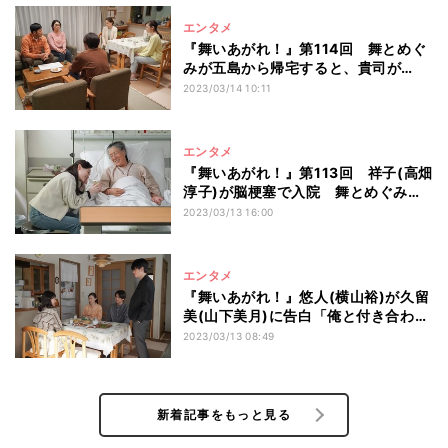
エンタメ
『舞いあがれ！』第114回 舞とめぐ
みが五島から帰宅すると、貴司が…
2023/03/14 10:11
エンタメ
『舞いあがれ！』第113回 祥子(高畑
淳子)が脳梗塞で入院 舞とめぐみは
五島へ
2023/03/13 16:00
エンタメ
『舞いあがれ！』悠人(横山裕)が久留
美(山下美月)に告白「俺と付き合わへ
んか?」
2023/03/13 08:49
新着記事をもっと見る