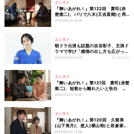
エンタメ
『舞いあがれ！』第122回 貴司(赤
楚衛二)、パリで八木(又吉直樹)と再
会
2023/03/25 16:28
エンタメ
朝ドラ出演も話題の吉谷彩子、主演ド
ラマで学び「感情の出し方も広がっ
た」 子役からの転機も語る
2023/03/23 15:00
インタビュー
エンタメ
『舞いあがれ！』第121回 貴司(赤楚
衛二)、短歌から離れたいと告白 舞
は…
2023/03/23 10:20
エンタメ
『舞いあがれ！』第120回 久留美
(山下美月)、悠人(横山裕)と岩倉家を
訪れる
2023/03/22 12:48