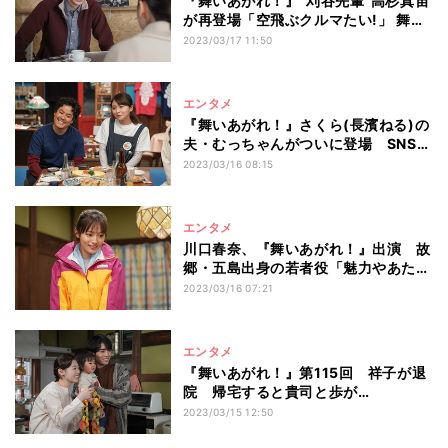
『舞いあがれ！』“刈谷先輩”高杉真宙
が再登場「空飛ぶクルマたい!」 舞に
熱く語る
2023/03/17 11:50
エンタメ
『舞いあがれ！』さくら(長濱ねる)の
夫・むっちゃんがついに登場 SNS沸
く「実在した!」
2023/03/16 08:15
エンタメ
川口春奈、『舞いあがれ！』出演 故
郷・五島出身の若者役「魅力やあたた
かさが伝われば」
2023/03/16 07:21
エンタメ
『舞いあがれ！』第115回 祥子が退
院 帰宅すると貴司と歩が…
2023/03/15 12:50