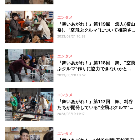
エンタメ
『舞いあがれ！』第119回 悠人(横山
裕)、“空飛ぶクルマ”について相談さ
れ…
2023/03/21 10:39
エンタメ
『舞いあがれ！』第118回 舞、“空飛
ぶクルマ”作りに協力できないかと…
2023/03/20 10:52
エンタメ
『舞いあがれ！』第117回 舞、刈谷
たちが開発している“空飛ぶクルマ”と
対面
2023/03/19 11:17
エンタメ