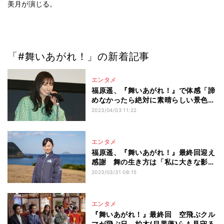
美月が演じる。
「#舞いあがれ！」の新着記事
エンタメ
福原遥、『舞いあがれ！』で体感「諦
めなかったら絶対に素晴らしい景色が
見える」
2023/04/03 11:22
エンタメ
福原遥、『舞いあがれ！』最終回迎え
感謝 舞の生き方は「私に大きな影響
を与えてくれた」
2023/03/31 08:15
エンタメ
『舞いあがれ！』最終回 空飛ぶクル
マが飛ぶ日 柏木(目黒蓮)らも見守る