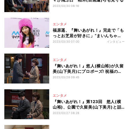
2023/03/30 08:16
エンタメ
福原遥、『舞いあがれ！』完走で「も
っとお芝居が好きに」“まいんちゃ
ん”経験も活きた朝ドラ主演を振り返
2023/03/30 07:00
インタビュー
る
エンタメ
『舞いあがれ！』悠人(横山裕)が久留
美(山下美月)にプロポーズ! 祝福の声
続々
2023/03/28 09:45
エンタメ
『舞いあがれ！』第123回 悠人(横
山裕)、公園で久留美(山下美月)と話
を…
2023/03/27 08:28