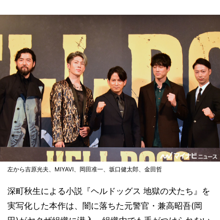
左から吉原光夫、MIYAVI、岡田准一、坂口健太郎、金田哲
深町秋生による小説『ヘルドッグス 地獄の犬たち』を
実写化した本作は、闇に落ちた元警官・兼高昭吾(岡