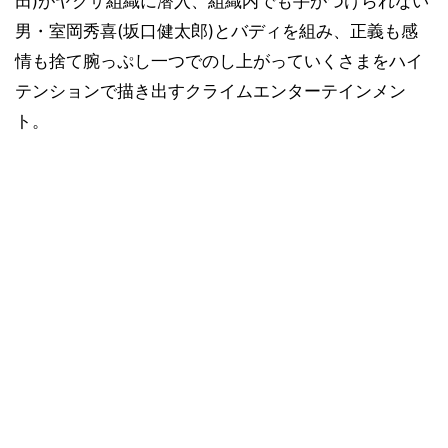
田)がヤクザ組織に潜入、組織内でも手がつけられない
男・室岡秀喜(坂口健太郎)とバディを組み、正義も感
情も捨て腕っぷし一つでのし上がっていくさまをハイ
テンションで描き出すクライムエンターテインメン
ト。