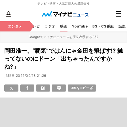
テレビ・映画・人気芸能人の最新情報
エンタメ
芸能
テレビ
ラジオ
映画
YouTube
BS・CS番組
話題
Googleでマイナビニュースを優先表示する方法
岡田准一、“覇気”ではんにゃ金田を飛ばす!? 触
ってないのにドーン「出ちゃったんですか
ね?」
掲載日
2022/09/13 21:26
URLをコピー