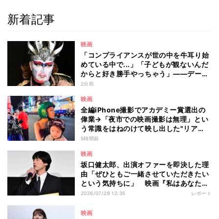
新着記事
映画
「コンプライアンスが世の中を牛耳り始
めている中で...」「子どもが観ないんだ
からと好き勝手やっちゃう」――デーモ
ン閣下が語る映画『レディ・オア・ノッ
2分前
ト2』の"狂気"とは?
映画
全編iPhone撮影でアカデミー賞選出の
偉業→「夜市での映画撮影は無理」とい
う常識をはねのけて映し出した"リア
ル"とは――ツォウ監督が語る映画『左
5時間前
利き少女』の舞台裏
映画
坂口健太郎、出演オファーを即決した理
由「ぜひともご一緒させていただきたい
という気持ちに」 映画『私はあなたを
知らない、』完成披露舞台挨拶
2026/07/28 12:35
レポート
映画