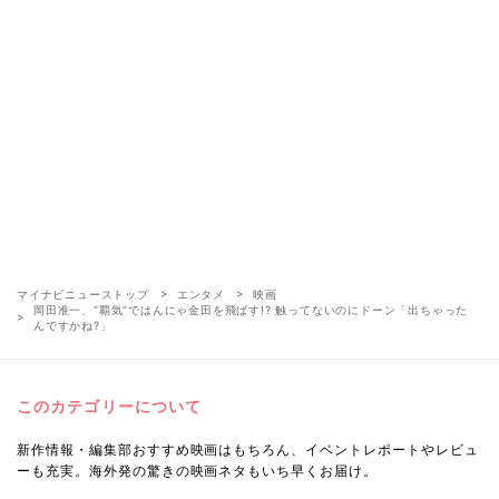
マイナビニューストップ
エンタメ
映画
岡田准一、“覇気”ではんにゃ金田を飛ばす!? 触ってないのにドーン「出ちゃった
んですかね?」
このカテゴリーについて
新作情報・編集部おすすめ映画はもちろん、イベントレポートやレビュ
ーも充実。海外発の驚きの映画ネタもいち早くお届け。