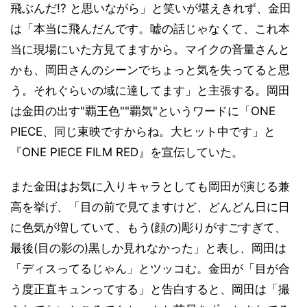
飛ぶんだ!? と思いながら」と笑いが堪えきれず、金田
は「本当に飛んだんです。嘘の話じゃなくて、これ本
当に現場にいた方見てますから。マイクの音量さんと
かも、岡田さんのシーンでちょっと気を失ってると思
う。それぐらいの域に達してます」と主張する。岡田
は金田の出す"覇王色""覇気"というワードに「ONE
PIECE、同じ東映ですからね。大ヒット中です」と
『ONE PIECE FILM RED』を宣伝していた。
また金田はお気に入りキャラとしても岡田が演じる兼
高を挙げ、「目の前で見てますけど、どんどん日に日
に色気が増していて、もう(顔の)彫りがすごすぎて、
最後(目の影の)黒しか見れなかった」と表し、岡田は
「ディスってるじゃん」とツッコむ。金田が「目が合
う度正直キュンってする」と告白すると、岡田は「撮