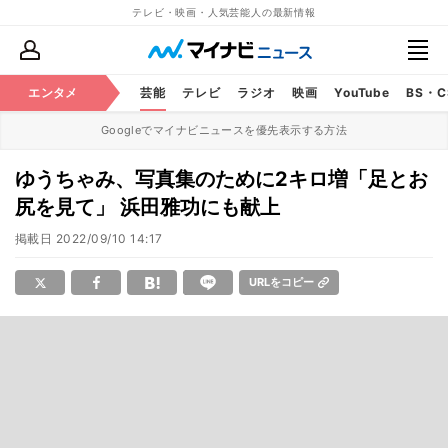
テレビ・映画・人気芸能人の最新情報
エンタメ
芸能
テレビ
ラジオ
映画
YouTube
BS・
Googleでマイナビニュースを優先表示する方法
ゆうちゃみ、写真集のために2キロ増「足とお
尻を見て」 浜田雅功にも献上
掲載日
2022/09/10 14:17
URLをコピー