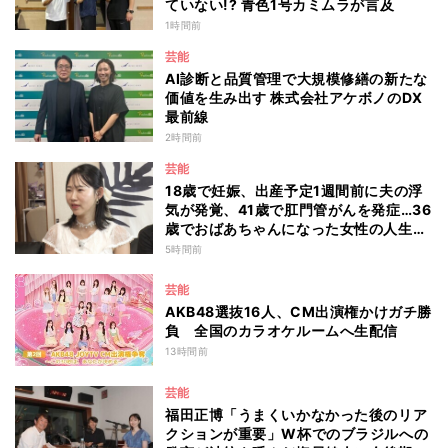
ていない!? 青色1号カミムラが言及
1時間前
芸能
AI診断と品質管理で大規模修繕の新たな
価値を生み出す 株式会社アケボノのDX
最前線
2時間前
芸能
18歳で妊娠、出産予定1週間前に夫の浮
気が発覚、41歳で肛門管がんを発症…36
歳でおばあちゃんになった女性の人生に
島田珠代も思わず涙 『愛のハイエナ
5時間前
season6』
芸能
AKB48選抜16人、CM出演権かけガチ勝
負 全国のカラオケルームへ生配信
13時間前
芸能
福田正博「うまくいかなかった後のリア
クションが重要」W杯でのブラジルへの