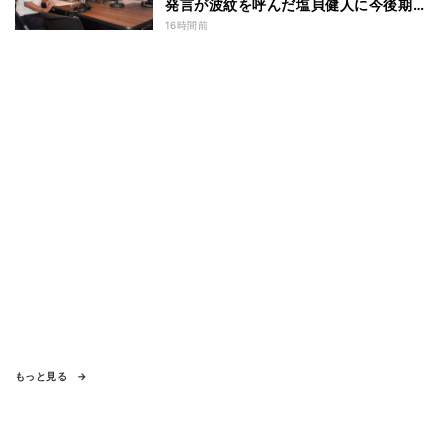
発言が波紋を呼んだ塩貝健人に今後期待
することは？
16時間前
もっと見る