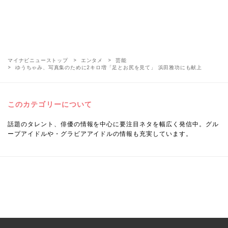
マイナビニューストップ
エンタメ
芸能
ゆうちゃみ、写真集のために2キロ増「足とお尻を見て」 浜田雅功にも献上
このカテゴリーについて
話題のタレント、俳優の情報を中心に要注目ネタを幅広く発信中。グル
ープアイドルや・グラビアアイドルの情報も充実しています。