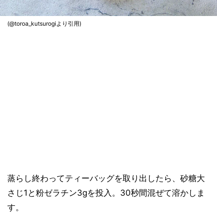
(@toroa_kutsurogiより引用)
蒸らし終わってティーバッグを取り出したら、砂糖大
さじ1と粉ゼラチン3gを投入。30秒間混ぜて溶かしま
す。