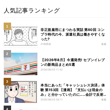
人気記事ランキング
非正規雇用にまつわる実話 第60回 コン
プラ時代の今、派遣社員は働きやすくな
った?
21時間前
連載
【2026年8月】今週発売! セブンイレブ
ンの新商品まとめ5選
2026/08/05 11:52
本当にあった「キャッシュレス決済」体
験 第153回 【漫画】「支払いは現金の
み」と分かっていたのに……会計で反射
的に出してしまったものは
2026/08/05 06:11
連載