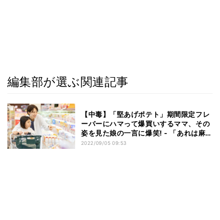
編集部が選ぶ関連記事
【中毒】「堅あげポテト」期間限定フレ
ーバーにハマって爆買いするママ、その
姿を見た娘の一言に爆笑! - 「あれは麻
薬」「まじでうまい」と共感の声続々
2022/09/05 09:53