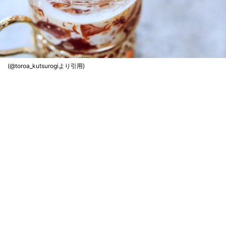
(@toroa_kutsurogiより引用)