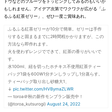
ドウなどのフルーツをトッピングしてみるのもいいか
もしれません。アイデア次第でワクワクが広がる「ふ
るふる紅茶ゼリー」、ぜひ一度ご賞味あれ。
ふるふる紅茶ゼリーが10分で簡単。ゼリーは手作
りすると固まるまでに2時間程かかりますが、この
方法なら即作れます。
火を使わずレンジでできて、紅茶の香りがいいで
す。
水100ml、紐を切ったホチキス不使用紅茶ティー
バッグ1袋を600W1分チンしラップし1分蒸らす。
ティーバッグ取り出し砂糖大1、
↓
pic.twitter.com/HVBymaZLWR
— toroa＠秋の新作モンブラン販売中！
(@toroa_kutsurogi)
August 24, 2022