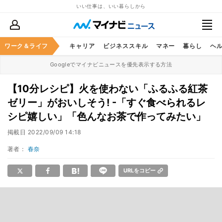
いい仕事は、いい暮らしから
ワーク＆ライフ
キャリア
ビジネススキル
マネー
暮らし
ヘ
Googleでマイナビニュースを優先表示する方法
【10分レシピ】火を使わない「ふるふる紅茶
ゼリー」がおいしそう! -「すぐ食べられるレ
シピ嬉しい」「色んなお茶で作ってみたい」
掲載日
2022/09/09 14:18
著者：
春奈
URLをコピー