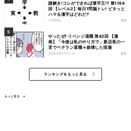
謎解き!コレができれば漢字王!? 第1164
回 【レベル2】毎日1問脳トレ! ピタッと
ハマる漢字はどれだ?
17時間前
連載
やったぜ! リベンジ退職 第42回 【漫
画】「今後は私のやり方で」新店長の一
言でベテラン退職→崩壊した現場
2026/08/04 07:00
連載
ランキングをもっと見る
もっと見る