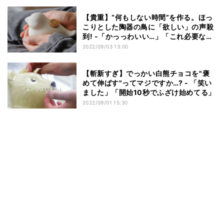
【貴重】“何もしない時間”を作る。ほっ
こりとした陶器の鳥に「欲しい」の声殺
到! -「かっっわいい…」「これ必要な気
がする」
2022/09/03 13:00
【斬新すぎ】でっかい白熊チョコを"褒
めて伸ばす"ってマジですか…? - 「笑い
ました」「開始10秒でふざけ始めてる」
2022/09/01 15:30