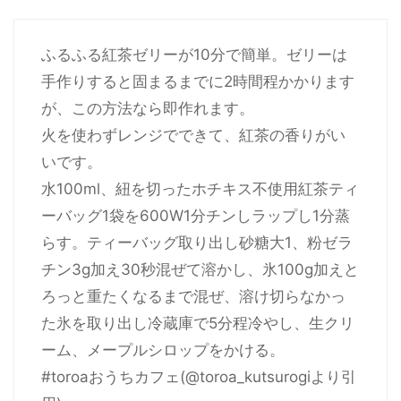
ふるふる紅茶ゼリーが10分で簡単。ゼリーは
手作りすると固まるまでに2時間程かかります
が、この方法なら即作れます。
火を使わずレンジでできて、紅茶の香りがい
いです。
水100ml、紐を切ったホチキス不使用紅茶ティ
ーバッグ1袋を600W1分チンしラップし1分蒸
らす。ティーバッグ取り出し砂糖大1、粉ゼラ
チン3g加え30秒混ぜて溶かし、氷100g加えと
ろっと重たくなるまで混ぜ、溶け切らなかっ
た氷を取り出し冷蔵庫で5分程冷やし、生クリ
ーム、メープルシロップをかける。
#toroaおうちカフェ(@toroa_kutsurogiより引