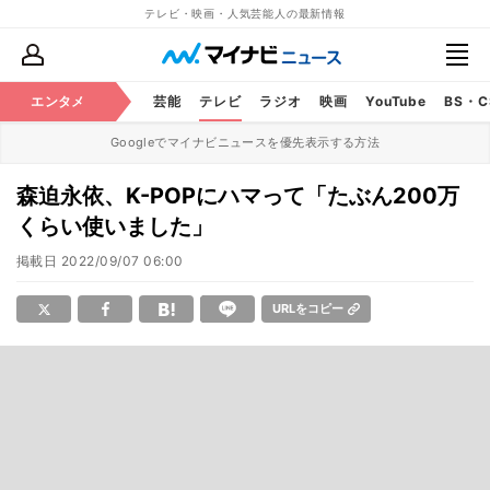
テレビ・映画・人気芸能人の最新情報
エンタメ
芸能
テレビ
ラジオ
映画
YouTube
BS・
Googleでマイナビニュースを優先表示する方法
森迫永依、K-POPにハマって「たぶん200万
くらい使いました」
掲載日
2022/09/07 06:00
URLをコピー