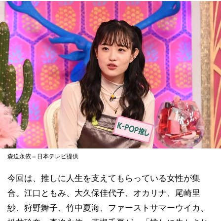
森迫永依＝日本テレビ提供
今回は、推しに人生を支えてもらっている女性が集
合。江口ともみ、大久保佳代子、オカリナ、尾崎里
紗、狩野舞子、竹中夏海、ファーストサマーウイカ、