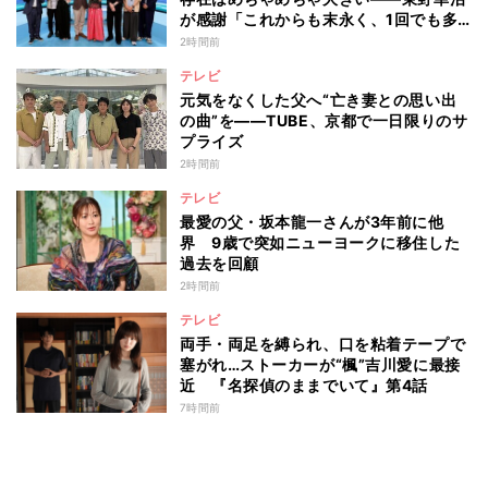
が感謝「これからも末永く、1回でも多
く出て」
2時間前
テレビ
元気をなくした父へ“亡き妻との思い出
の曲”を――TUBE、京都で一日限りのサ
プライズ
2時間前
テレビ
最愛の父・坂本龍一さんが3年前に他
界 9歳で突如ニューヨークに移住した
過去を回顧
2時間前
テレビ
両手・両足を縛られ、口を粘着テープで
塞がれ…ストーカーが“楓”吉川愛に最接
近 『名探偵のままでいて』第4話
7時間前