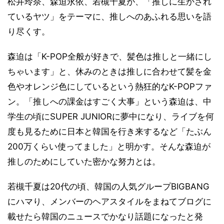
松井玲奈、森迫永依、若槻千夏が、「推しに生かされ
ているヤツ」をテーマに、推しへのあふれる思いを語
り尽くす。
森迫は「K-POP全般が好きで、髪色は推しと一緒にし
ちゃいます」と、休みのときは推しに合わせて髪を金
色やオレンジ色にしているという熱狂的なK-POPファ
ン。「推しへの課金はすごく大事」という森迫は、中
学生の頃にSUPER JUNIORに夢中になり、ライブを何
度も見るために日本と韓国を行き来するなど「たぶん
200万くらい使ってました」と明かす。そんな森迫が
推しのためにしていた密かな努力とは。
若槻千夏は20代の頃、韓国の人気グループBIGBANG
にハマり、メンバーのヘアスタイルをまねてブログに
載せたら韓国のニュースでかなり話題になったと発