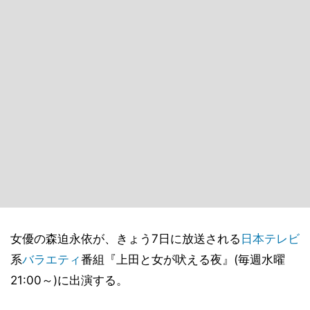
女優の森迫永依が、きょう7日に放送される
日本テレビ
系
バラエティ
番組『上田と女が吠える夜』(毎週水曜
21:00～)に出演する。