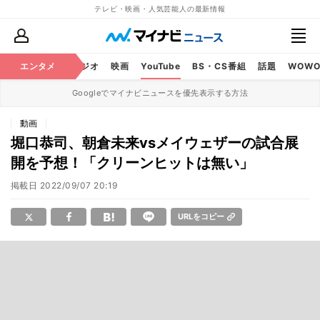
テレビ・映画・人気芸能人の最新情報
芸能
エンタメ
テレビ
ラジオ
映画
YouTube
BS・CS番組
話題
WOW
Googleでマイナビニュースを優先表示する方法
動画
堀口恭司、朝倉未来vsメイウェザーの試合展
開を予想！「クリーンヒットは無い」
掲載日
2022/09/07 20:19
URLをコピー