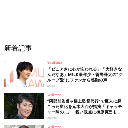
新着記事
YouTube
「ピュアさに心が洗われる」「大好きな
んだなあ」M!LK最年少・曽野舜太の“グ
ループ愛”にファンから感動の声
6分前
スポーツ
“阿部前監督→橋上監督代行”で巨人に起
こった変化を元木大介が指摘「キャッチ
ャー陣の…」 鋭い視点に槙原寛己も感
心「やっぱりクセ者だな」
2時間前
スポーツ