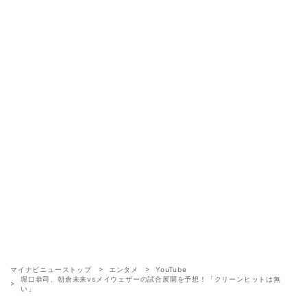
マイナビニューストップ
エンタメ
YouTube
堀口恭司、朝倉未来vsメイウェザーの試合展開を予想！「クリーンヒットは無
い」