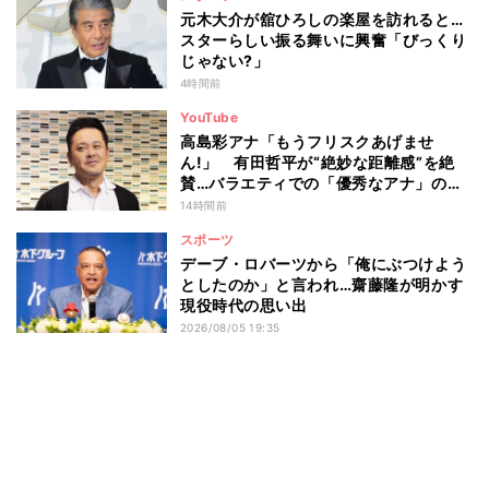
元木大介が舘ひろしの楽屋を訪れると…
スターらしい振る舞いに興奮「びっくり
じゃない?」
4時間前
YouTube
高島彩アナ「もうフリスクあげませ
ん!」 有田哲平が“絶妙な距離感”を絶
賛…バラエティでの「優秀なアナ」の条
件とは
14時間前
スポーツ
デーブ・ロバーツから「俺にぶつけよう
としたのか」と言われ…齋藤隆が明かす
現役時代の思い出
2026/08/05 19:35