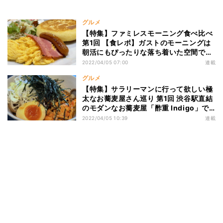
グルメ
【特集】ファミレスモーニング食べ比べ
第1回 【食レポ】ガストのモーニングは
朝活にもぴったりな落ち着いた空間でし
た
2022/04/05 07:00
連載
グルメ
【特集】サラリーマンに行って欲しい極
太なお蕎麦屋さん巡り 第1回 渋谷駅直結
のモダンなお蕎麦屋「酢重 Indigo」で
優雅にランチを楽しむ
2022/04/05 10:39
連載