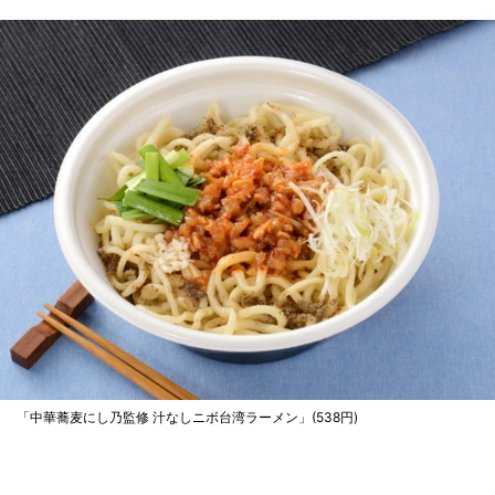
「中華蕎麦にし乃監修 汁なしニボ台湾ラーメン」(538円)