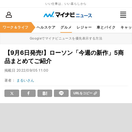
いい仕事は、いい暮らしから
ワーク＆ライフ
マネー
暮らし
ヘルスケア
グルメ
レジャー
車とバイク
キャッ
Googleでマイナビニュースを優先表示する方法
【9月6日発売!】ローソン「今週の新作」5商
品まとめてご紹介
掲載日
2022/09/05 11:00
著者：
まるいさん
URLをコピー