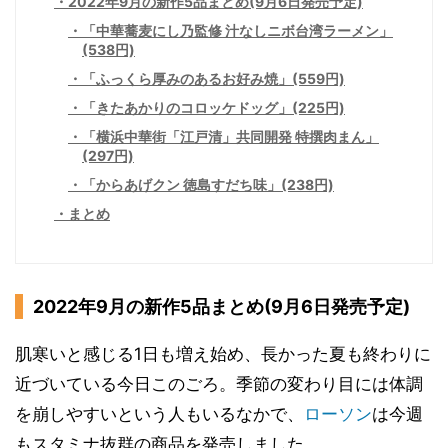
2022年9月の新作5品まとめ(9月6日発売予定)
「中華蕎麦にし乃監修 汁なしニボ台湾ラーメン」
(538円)
「ふっくら厚みのあるお好み焼」(559円)
「きたあかりのコロッケドッグ」(225円)
「横浜中華街「江戸清」共同開発 特撰肉まん」
(297円)
「からあげクン 徳島すだち味」(238円)
まとめ
2022年9月の新作5品まとめ(9月6日発売予定)
肌寒いと感じる1日も増え始め、長かった夏も終わりに
近づいている今日このごろ。季節の変わり目には体調
を崩しやすいという人もいるなかで、
ローソン
は今週
もスタミナ抜群の商品を発売しました。