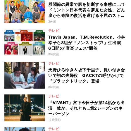
股関節の異常で脚を切断する事態に…バ
ドミントン日本代表を夢見た女性、どん
底から奇跡の復活を遂げる不屈のストー
リー『仰天』が再現
2分前
テレビ
Travis Japan、T.M.Revolution、小林
幸子ら8組が『ノンストップ!』生出演
6日間の“音楽フェス”開催
8時間前
テレビ
天野ひろゆき＆坂下千里子、長い付き合
いで初の夫婦役 GACKTの呼びかけで
『ブラックトリック』登場
8時間前
テレビ
『VIVANT』宮下今日子が第14話から出
演 敵か、それとも…第2シーズンのキ
ーパーソン
17時間前
テレビ