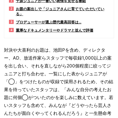
千原ジュニアが一番いい表情を見せる番組
1
お題の案出しで「ジュニアさんに育てていただいてい
2
る」
プロデューサーが選ぶ歴代最高回答は…
3
重厚なドキュメンタリーやドラマと並んで評価
4
対決や大喜利のお題は、池田Pを含め、ディレクタ
ー、AD、放送作家らスタッフで毎収録1,000以上の案
を出し合い、それを直しながら200個程度に絞ってジ
ュニアと打ち合わせ。一覧にした表からジュニアが
「◯」をつけたものが収録で採用されるため、その結
果を待っていたスタッフは、「みんな自分の考えたお
題に何個◯がついたのかを楽しみに数えています。若
いスタッフも含めて、みんなが『どうやったら芸人さ
んたちが面白くやってくれるんだろう』と一生懸命考