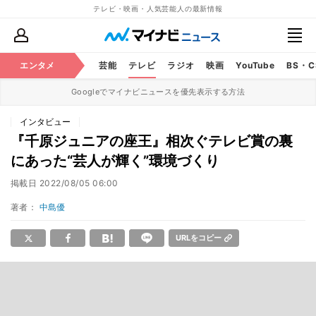
テレビ・映画・人気芸能人の最新情報
エンタメ
芸能
テレビ
ラジオ
映画
YouTube
BS・
Googleでマイナビニュースを優先表示する方法
インタビュー
『千原ジュニアの座王』相次ぐテレビ賞の裏
にあった“芸人が輝く”環境づくり
掲載日
2022/08/05 06:00
著者：
中島優
URLをコピー