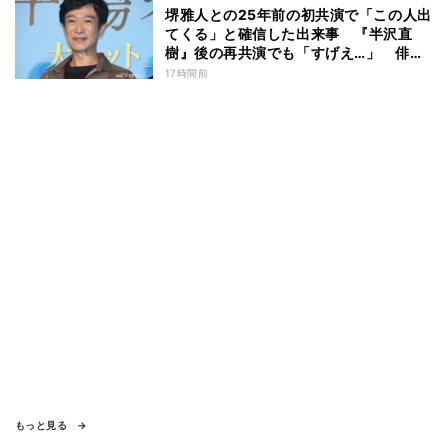
堺雅人との25年前の初共演で「この人出
てくる」と確信した出来事 『半沢直
樹』後の再共演でも「すげえ…」 俳優
としての“初体験”を阿部寛が告白
17時間前
もっと見る