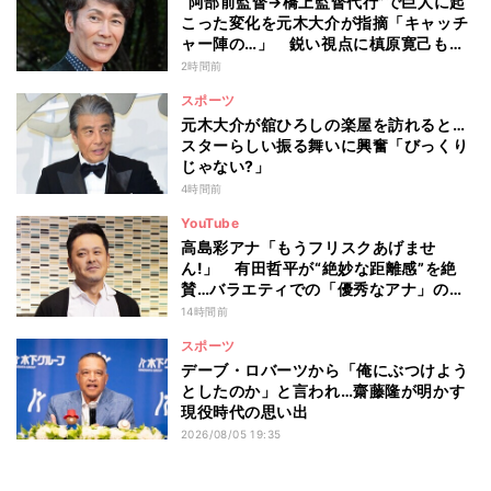
“阿部前監督→橋上監督代行”で巨人に起
こった変化を元木大介が指摘「キャッチ
ャー陣の…」 鋭い視点に槙原寛己も感
心「やっぱりクセ者だな」
2時間前
スポーツ
元木大介が舘ひろしの楽屋を訪れると…
スターらしい振る舞いに興奮「びっくり
じゃない?」
4時間前
YouTube
高島彩アナ「もうフリスクあげませ
ん!」 有田哲平が“絶妙な距離感”を絶
賛…バラエティでの「優秀なアナ」の条
件とは
14時間前
スポーツ
デーブ・ロバーツから「俺にぶつけよう
としたのか」と言われ…齋藤隆が明かす
現役時代の思い出
2026/08/05 19:35