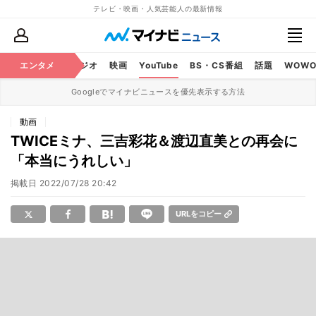
テレビ・映画・人気芸能人の最新情報
芸能
エンタメ
テレビ
ラジオ
映画
YouTube
BS・CS番組
話題
WOW
Googleでマイナビニュースを優先表示する方法
動画
TWICEミナ、三吉彩花＆渡辺直美との再会に
「本当にうれしい」
掲載日
2022/07/28 20:42
URLをコピー