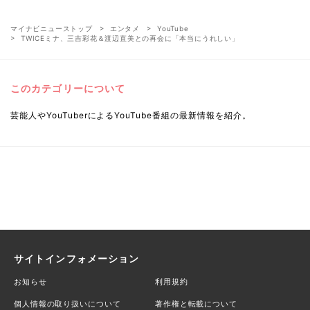
マイナビニューストップ
エンタメ
YouTube
TWICEミナ、三吉彩花＆渡辺直美との再会に「本当にうれしい」
このカテゴリーについて
芸能人やYouTuberによるYouTube番組の最新情報を紹介。
サイトインフォメーション
お知らせ
利用規約
個人情報の取り扱いについて
著作権と転載について