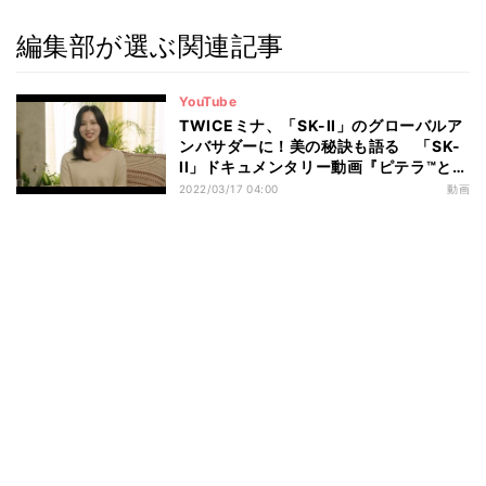
編集部が選ぶ関連記事
YouTube
TWICEミナ、「SK-II」のグローバルア
ンバサダーに！美の秘訣も語る 「SK-
II」ドキュメンタリー動画『ピテラ™と
私』インタビュー映像公開
2022/03/17 04:00
動画