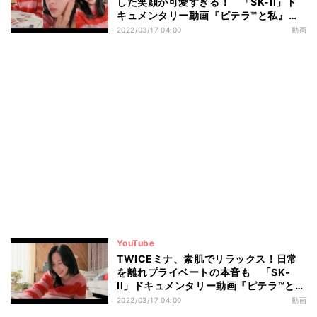
した笑顔が可愛すぎる！ 「SK-II」ド
キュメンタリー動画『ピテラ™と私』ト
レーラー公開
2022/03/17 04:00
動画
YouTube
TWICEミナ、素肌でリラックス！日常
を離れプライベートの本音も 「SK-
II」ドキュメンタリー動画『ピテラ™と
私』公開
2022/03/17 04:00
動画