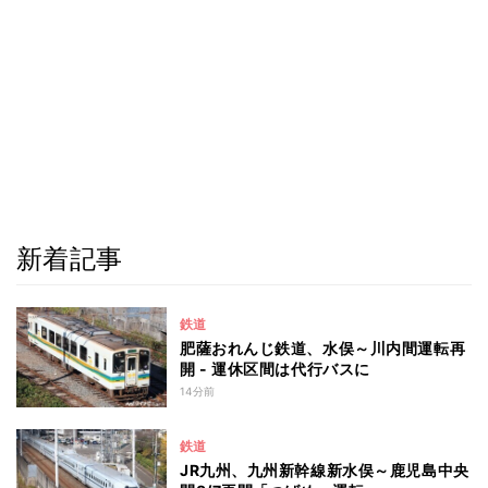
新着記事
鉄道
肥薩おれんじ鉄道、水俣～川内間運転再
開 - 運休区間は代行バスに
14分前
鉄道
JR九州、九州新幹線新水俣～鹿児島中央