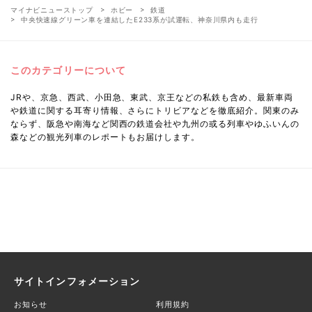
マイナビニューストップ
ホビー
鉄道
中央快速線グリーン車を連結したE233系が試運転、神奈川県内も走行
このカテゴリーについて
JRや、京急、西武、小田急、東武、京王などの私鉄も含め、最新車両
や鉄道に関する耳寄り情報、さらにトリビアなどを徹底紹介。関東のみ
ならず、阪急や南海など関西の鉄道会社や九州の或る列車やゆふいんの
森などの観光列車のレポートもお届けします。
サイトインフォメーション
お知らせ
利用規約