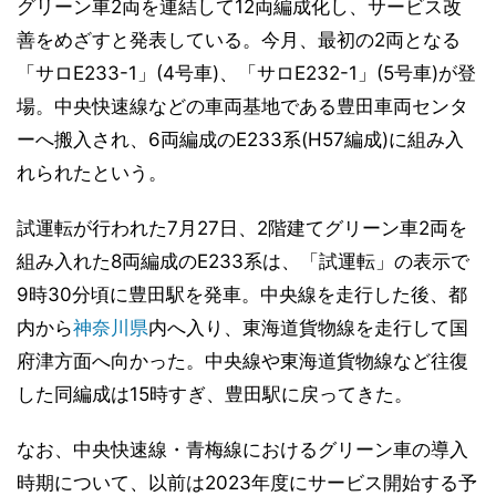
グリーン車2両を連結して12両編成化し、サービス改
善をめざすと発表している。今月、最初の2両となる
「サロE233-1」(4号車)、「サロE232-1」(5号車)が登
場。中央快速線などの車両基地である豊田車両センタ
ーへ搬入され、6両編成のE233系(H57編成)に組み入
れられたという。
試運転が行われた7月27日、2階建てグリーン車2両を
組み入れた8両編成のE233系は、「試運転」の表示で
9時30分頃に豊田駅を発車。中央線を走行した後、都
内から
神奈川県
内へ入り、東海道貨物線を走行して国
府津方面へ向かった。中央線や東海道貨物線など往復
した同編成は15時すぎ、豊田駅に戻ってきた。
なお、中央快速線・青梅線におけるグリーン車の導入
時期について、以前は2023年度にサービス開始する予