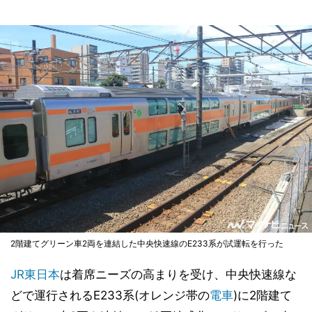
2階建てグリーン車2両を連結した中央快速線のE233系が試運転を行った
JR東日本
は着席ニーズの高まりを受け、中央快速線な
どで運行されるE233系(オレンジ帯の
電車
)に2階建て