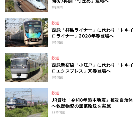
間8/7再開「つばめ」運転へ
1時間前
鉄道
西武「拝島ライナー」に代わり「トキイ
ロライナー」2028年春登場へ
3時間前
鉄道
西武新宿線「小江戸」に代わり「トキイ
ロエクスプレス」来春登場へ
3時間前
鉄道
JR貨物「令和8年熊本地震」被災自治体
へ救援物資の無償輸送を実施
22時間前