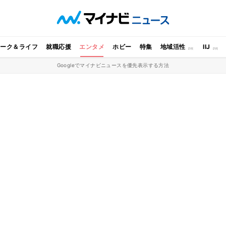
ワーク＆ライフ
就職応援
エンタメ
ホビー
特集
地域活性
IIJ
Googleでマイナビニュースを優先表示する方法