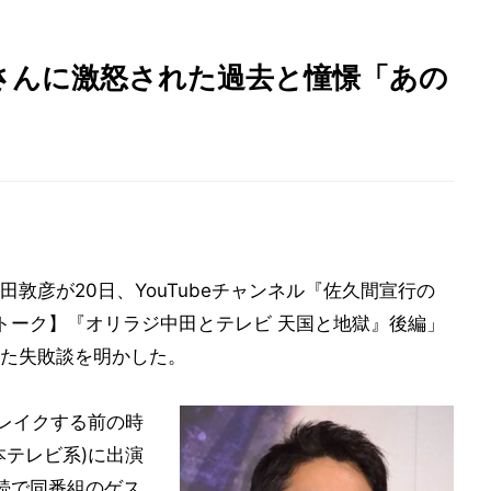
さんに激怒された過去と憧憬「あの
敦彦が20日、YouTubeチャンネル『佐久間宣行の
ガチトーク】『オリラジ中田とテレビ 天国と地獄』後編」
た失敗談を明かした。
ブレイクする前の時
本テレビ系)に出演
続で同番組のゲス