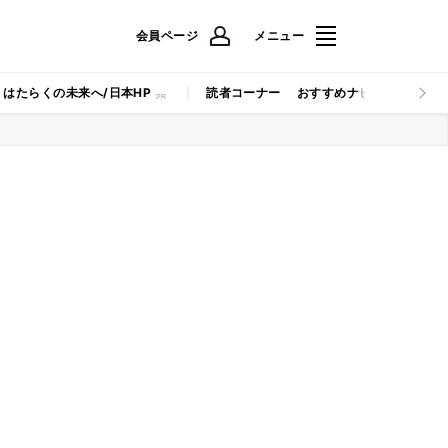
会員ページ
メニュー
はたらくの未来へ/日本HP
読者コーナー
おすすめナビ
マイナビB