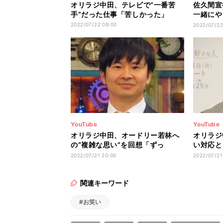
オリラジ中田、テレビで“一番苦
佐久間宣
手”だった仕事「苦しかった」
一緒にや
告白
2022/07/22 09:00
2022/07/22
YouTube
YouTube
オリラジ中田、オードリー若林へ
オリラジ
の“複雑な思い”を回想「ずっ
い対応と
と…」
た事実に
2022/07/21 20:00
2022/07/21
関連キーワード
#お笑い