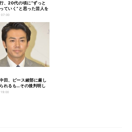
行、20代の頃に“ずっと
っていく”と思った芸人を
 07:00
中田、ピース綾部に厳し
られるも…その後判明し
感動
 19:00