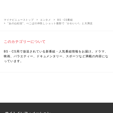
マイナビニューストップ
エンタメ
BS・CS番組
“あの山紀信”、ぺこぱの仲良しショット撮影で「かわいい!」と大満足
このカテゴリーについて
BS・CS局で放送されている新番組・人気番組情報をお届け。ドラマ、
映画、バラエティー、ドキュメンタリー、スポーツなど満載の内容にな
っています。