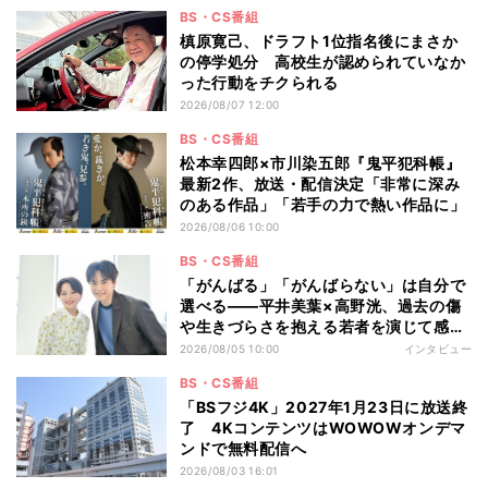
沢旅
BS・CS番組
槙原寛己、ドラフト1位指名後にまさか
の停学処分 高校生が認められていなか
った行動をチクられる
2026/08/07 12:00
BS・CS番組
松本幸四郎×市川染五郎『鬼平犯科帳』
最新2作、放送・配信決定「非常に深み
のある作品」「若手の力で熱い作品に」
2026/08/06 10:00
BS・CS番組
「がんばる」「がんばらない」は自分で
選べる――平井美葉×高野洸、過去の傷
や生きづらさを抱える若者を演じて感じ
たこと
2026/08/05 10:00
インタビュー
BS・CS番組
「BSフジ4K」2027年1月23日に放送終
了 4KコンテンツはWOWOWオンデマ
ンドで無料配信へ
2026/08/03 16:01