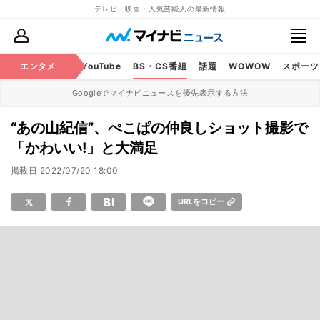
テレビ・映画・人気芸能人の最新情報
ビ
ラジオ
エンタメ
映画
YouTube
BS・CS番組
話題
WOWOW
スポーツ
Googleでマイナビニュースを優先表示する方法
“あの山紀信”、ぺこぱの仲良しショット撮影で
「かわいい!」と大満足
掲載日
2022/07/20 18:00
URLをコピー