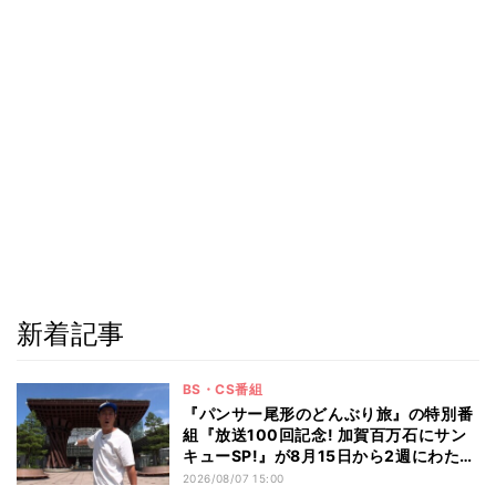
新着記事
BS・CS番組
『パンサー尾形のどんぶり旅』の特別番
組『放送100回記念! 加賀百万石にサン
キューSP!』が8月15日から2週にわたり
放送 100回記念にふさわしい豪華な金
2026/08/07 15:00