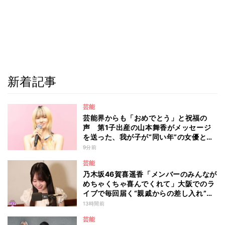
新着記事
芸能
芸能界からも「おめでとう」と祝福の
声 第1子出産の山本舞香がメッセージ
を送った、我が子が“同い年”の女優と
は 今月1日には2年在籍した所属事務所
9分前
からの退所を報告「自分の進むべき道を
芸能
改めて考えながら…」
乃木坂46賀喜遥香「メンバーのみんなが
めちゃくちゃ喜んでくれて」大阪でのラ
イブで毎回届く“親戚からの差し入れ”と
は？
13時間前
芸能