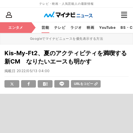
テレビ・映画・人気芸能人の最新情報
エンタメ
芸能
テレビ
ラジオ
映画
YouTube
BS・
Googleでマイナビニュースを優先表示する方法
Kis-My-Ft2、夏のアクティビティを満喫する
新CM なりたいエースも明かす
掲載日
2022/05/13 04:00
URLをコピー