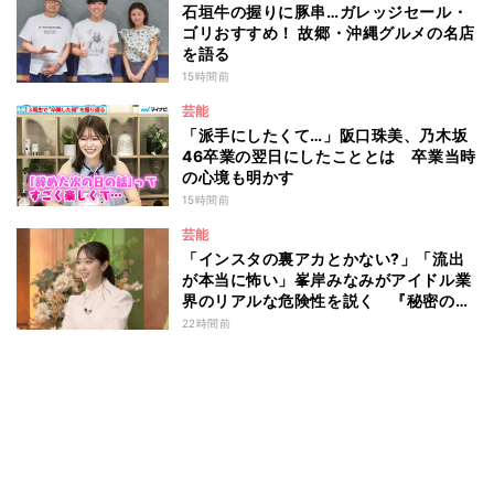
石垣牛の握りに豚串…ガレッジセール・
ゴリおすすめ！ 故郷・沖縄グルメの名店
を語る
15時間前
芸能
「派手にしたくて…」阪口珠美、乃木坂
46卒業の翌日にしたこととは 卒業当時
の心境も明かす
15時間前
芸能
「インスタの裏アカとかない?」「流出
が本当に怖い」峯岸みなみがアイドル業
界のリアルな危険性を説く 『秘密のマ
マ園』特別編
22時間前