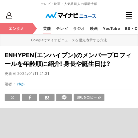
テレビ・映画・人気芸能人の最新情報
エンタメ
芸能
テレビ
ラジオ
映画
YouTube
BS・
Googleでマイナビニュースを優先表示する方法
ENHYPEN(エンハイプン)のメンバープロフィ
ールを年齢順に紹介! 身長や誕生日は?
更新日
2024/01/11 21:31
著者：
ゆか
URLをコピー