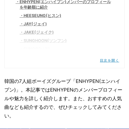
ENHYPEN(エンハイプン)メンバーのプロフィール
を年齢順に紹介
HEESEUNG(ヒスン)
JAY(ジェイ)
JAKE(ジェイク)
SUNGHOON(ソンフン)
SUNOO(ソヌ)
JUNGWON(ジョンウォン)
目次を開く
NIKI(ニキ)
ENHYPEN(エンハイプン)のメンバーカラーは?
韓国の7人組ボーイズグループ「ENHYPEN(エンハイ
ENHYPEN(エンハイプン)とは?
プン)」。本記事ではENHYPENのメンバープロフィー
I-LANDで選ばれた7人のメンバー
ルや魅力を詳しく紹介します。また、おすすめの人気
ENHYPEN(エンハイプン)のデビュー日はいつ?
曲なども紹介するので、ぜひチェックしてみてくださ
ENHYPEN(エンハイプン)のグループ名の由来
い。
ENHYPEN(エンハイプン)の魅力って?
ENHYPEN(エンハイプン)の人気曲を紹介