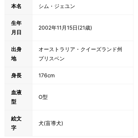
本名
シム・ジェユン
生年
2002年11月15日(21歳)
月日
出身
オーストラリア・クイーズランド州
地
プリスベン
身長
176cm
血液
O型
型
絵文
犬(盲導犬)
字