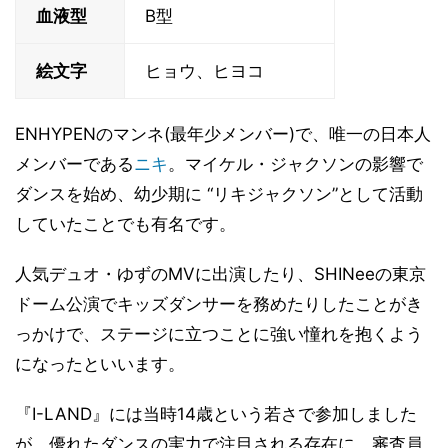
血液型
B型
絵文字
ヒョウ、ヒヨコ
ENHYPENのマンネ(最年少メンバー)で、唯一の日本人
メンバーである
ニキ
。マイケル・ジャクソンの影響で
ダンスを始め、幼少期に “リキジャクソン”として活動
していたことでも有名です。
人気デュオ・ゆずのMVに出演したり、SHINeeの東京
ドーム公演でキッズダンサーを務めたりしたことがき
っかけで、ステージに立つことに強い憧れを抱くよう
になったといいます。
『I-LAND』には当時14歳という若さで参加しました
が、優れたダンスの実力で注目される存在に。審査員