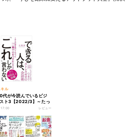
スキル
30代が今読んでいるビジ
スト3【2022/3】～たっ
相手が動く!「できる人」
 17:00
レビュー
～