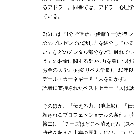
るアドラー。同書では、アドラー心理学
ている。
3位には『1分で話せ』(伊藤羊一)がラ
めのプレゼンでの話し方を紹介している
い」などのメンタル部分などに触れてい
う」のお金に関する5つの力を身につけ
お金の大学』(両＠リベ大学長)、80
デール・カーネギー著『人を動かす』、
読者に支持されたベストセラー『人は話
そのほか、『伝える力』(池上彰)、『伝
頼されるプロフェッショナルの条件』(荒川詔四
裕二)、『チーズはどこへ消えた?』(ス
時代を超える生存の原則』(ジム・コリ