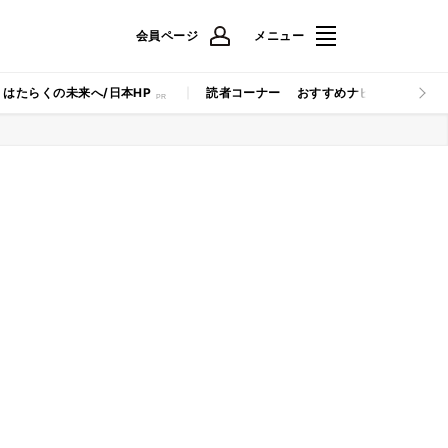
会員ページ
メニュー
はたらくの未来へ/日本HP
読者コーナー
おすすめナビ
マイナビB