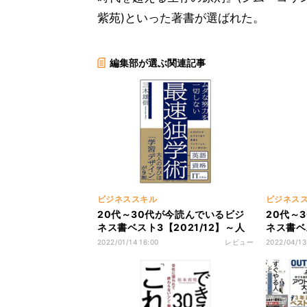
紫苑)といった著書が選ばれた。
編集部が選ぶ関連記事
ビジネススキル
ビジネス
20代～30代が今読んでいるビジ
20代～
ネス書ベスト3【2021/12】～人
ネス書ベ
生100年時代、キャリアアップの
た一言で
2022/01/14 16:00
レビュー
2022/04/13
近道は「独学」にあり～
の話し方