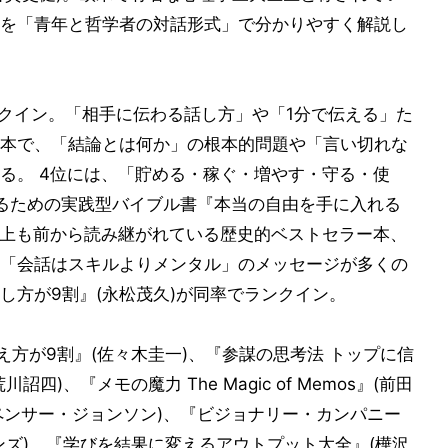
を「青年と哲学者の対話形式」で分かりやすく解説し
ンクイン。「相手に伝わる話し方」や「1分で伝える」た
本で、「結論とは何か」の根本的問題や「言い切れな
る。 4位には、「貯める・稼ぐ・増やす・守る・使
るための実践型バイブル書『本当の自由を手に入れる
年以上も前から読み継がれている歴史的ベストセラー本、
「会話はスキルよりメンタル」のメッセージが多くの
し方が9割』(永松茂久)が同率でランクイン。
え方が9割』(佐々木圭一)、『参謀の思考法 トップに信
)、『メモの魔力 The Magic of Memos』(前田
ペンサー・ジョンソン)、『ビジョナリー・カンパニー
ンズ)、『学びを結果に変えるアウトプット大全』(樺沢