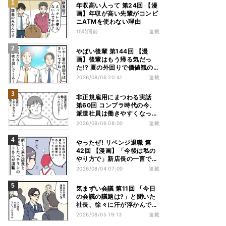
年収高い人って 第24回 【漫
画】年収が高い先輩がコンビ
ニATMを使わない理由
15時間前
連載
やばい後輩 第144回 【漫
画】後輩はもう帰る気だっ
た!? 夏の外回りで価値観の
違いを実感
2026/08/06 20:41
連載
非正規雇用にまつわる実話
第60回 コンプラ時代の今、
派遣社員は働きやすくなっ
た?
2026/08/06 08:00
連載
やったぜ! リベンジ退職 第
42回 【漫画】「今後は私の
やり方で」新店長の一言でベ
テラン退職→崩壊した現場
2026/08/04 07:00
連載
気まずい会議 第11回 「今日
の会議の議題は?」と聞いた
社長、徐々に汗が浮かんでき
た
2026/08/05 19:13
連載