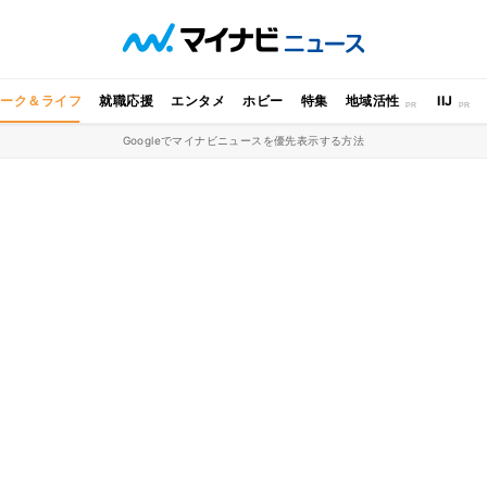
ワーク＆ライフ
就職応援
エンタメ
ホビー
特集
地域活性
IIJ
Googleでマイナビニュースを優先表示する方法