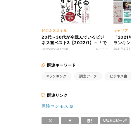
ビジネススキル
キャリア
20代～30代が今読んでいるビジ
「202
ネス書ベスト3【2022/1】～「で
ランキン
きる30代」がやっている、たった
2021/12/31
2022/02/14 17:00
レビュー
5つのこと～
関連キーワード
#ランキング
調査データ
ビジネス書
関連リンク
保険マンモス
URLをコピー