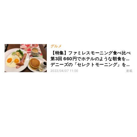
グルメ
【特集】ファミレスモーニング食べ比べ
第3回 660円でホテルのような朝食を…
デニーズの「セレクトモーニング」を紹
介
2022/04/07 11:00
連載