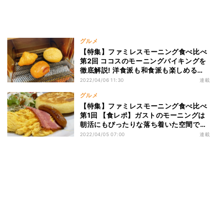
グルメ
【特集】ファミレスモーニング食べ比べ
第2回 ココスのモーニングバイキングを
徹底解説! 洋食派も和食派も楽しめる朝
食メニューとは? - 店で焼き上げるパン
2022/04/06 11:30
連載
や自分で作るワッフルも
グルメ
【特集】ファミレスモーニング食べ比べ
第1回 【食レポ】ガストのモーニングは
朝活にもぴったりな落ち着いた空間でし
た
2022/04/05 07:00
連載