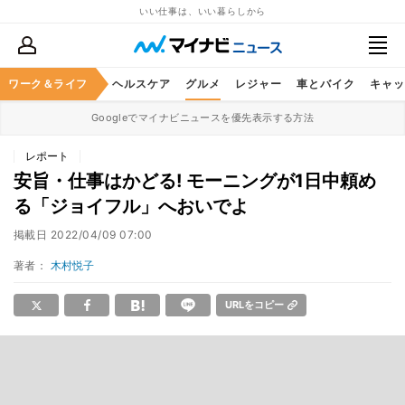
いい仕事は、いい暮らしから
ワーク＆ライフ
マネー
暮らし
ヘルスケア
グルメ
レジャー
車とバイク
キャッ
Googleでマイナビニュースを優先表示する方法
レポート
安旨・仕事はかどる! モーニングが1日中頼め
る「ジョイフル」へおいでよ
掲載日
2022/04/09 07:00
著者：
木村悦子
URLをコピー