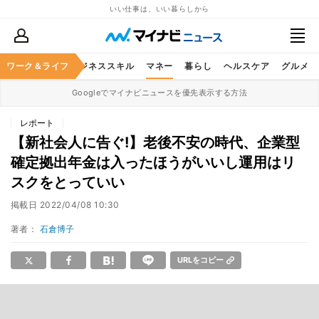
いい仕事は、いい暮らしから
ワーク＆ライフ
キャリア
ビジネススキル
マネー
暮らし
ヘルスケア
グルメ
Googleでマイナビニュースを優先表示する方法
レポート
【新社会人に告ぐ!】老後不安の時代、企業型
確定拠出年金は入ったほうがいいし運用はリ
スクをとっていい
掲載日
2022/04/08 10:30
著者：
石倉博子
URLをコピー