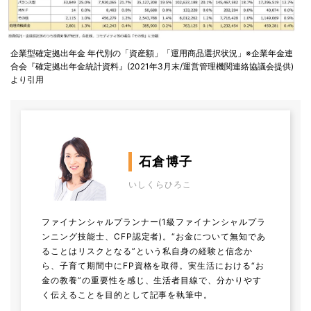
企業型確定拠出年金 年代別の「資産額」「運用商品選択状況」※企業年金連
合会『確定拠出年金統計資料』(2021年3月末/運営管理機関連絡協議会提供)
より引用
石倉博子
いしくらひろこ
ファイナンシャルプランナー(1級ファイナンシャルプラ
ンニング技能士、CFP認定者)。“お金について無知であ
ることはリスクとなる”という私自身の経験と信念か
ら、子育て期間中にFP資格を取得。実生活における“お
金の教養”の重要性を感じ、生活者目線で、分かりやす
く伝えることを目的として記事を執筆中。