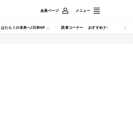
会員ページ
メニュー
はたらくの未来へ/日本HP
読者コーナー
おすすめナビ
マイナビB