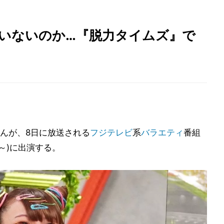
はいないのか…『脱力タイムズ』で
んが、8日に放送される
フジテレビ
系
バラエティ
番組
0～)に出演する。