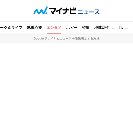
ワーク＆ライフ
就職応援
エンタメ
ホビー
特集
地域活性
IIJ
Googleでマイナビニュースを優先表示する方法