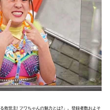
る救世主! フワちゃんの魅力とは?」。登録者数およそ