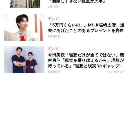
「萎縮しすぎない視点が大事」
4時間前
テレビ
「5万円くらいの…」M!LK塩崎太智、過
去にあげたことのあるプレゼントを告白
14時間前
テレビ
今田美桜「理想だけが全てではない」磯
村勇斗「現実を乗り越えるから、理想が
待っている」“理想と現実”のギャップに
悩む人へ 第一線で活躍する俳優2人の
15時間前
インタビュー
向き合い方とは