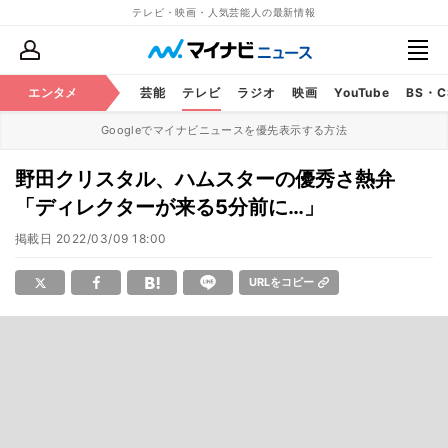
テレビ・映画・人気芸能人の最新情報
エンタメ
芸能
テレビ
ラジオ
映画
YouTube
BS・
Googleでマイナビニュースを優先表示する方法
野田クリスタル、ハムスターの優秀さ熱弁
「ディレクターが来る5分前に…」
掲載日
2022/03/09 18:00
URLをコピー