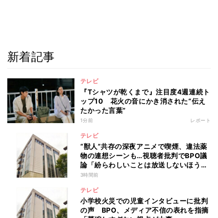
新着記事
テレビ
『Tシャツが乾くまで』注目度4週連続ト
ップ10 花火の音にかき消された“伝え
たかった言葉”
1分前
レポート
テレビ
“獣人”共存の深夜アニメで喫煙、違法薬
物の連想シーンも…視聴者批判でBPO議
論「紛らわしいことは放送しないほう
が」
3時間前
テレビ
小学校火災での児童インタビューに批判
の声 BPO、メディア不信の表れを指摘